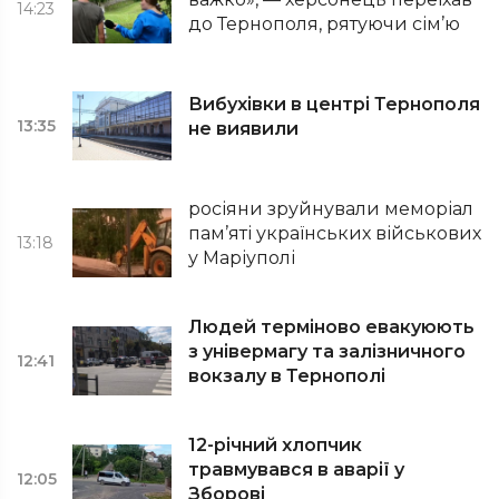
14:23
до Тернополя, рятуючи сім’ю
Вибухівки в центрі Тернополя
13:35
не виявили
росіяни зруйнували меморіал
пам’яті українських військових
13:18
у Маріуполі
Людей терміново евакуюють
з універмагу та залізничного
12:41
вокзалу в Тернополі
12-річний хлопчик
травмувався в аварії у
12:05
Зборові