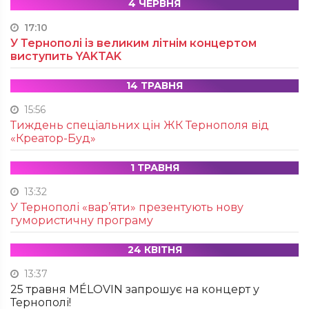
4 ЧЕРВНЯ
17:10
У Тернополі із великим літнім концертом
виступить YAKTAK
14 ТРАВНЯ
15:56
Тиждень спеціальних цін ЖК Тернополя від
«Креатор-Буд»
1 ТРАВНЯ
13:32
У Тернополі «вар’яти» презентують нову
гумористичну програму
24 КВІТНЯ
13:37
25 травня MÉLOVIN запрошує на концерт у
Тернополі!