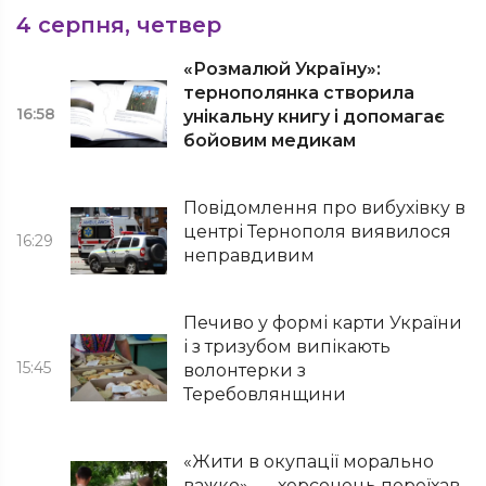
4 серпня, четвер
«Розмалюй Україну»:
тернополянка створила
16:58
унікальну книгу і допомагає
бойовим медикам
Повідомлення про вибухівку в
центрі Тернополя виявилося
16:29
неправдивим
Печиво у формі карти України
і з тризубом випікають
15:45
волонтерки з
Теребовлянщини
«Жити в окупації морально
важко», — херсонець переїхав