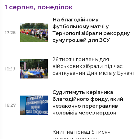
1 серпня, понеділок
На благодійному
футбольному матчі у
17:25
Тернополі зібрали рекордну
суму грошей для ЗСУ
26 тисяч гривень для
військових зібрали під час
16:39
святкування Дня міста у Бучачі
Судитимуть керівника
благодійного фонду, який
16:27
незаконно переправляв
чоловіків через кордон
Книг на понад 5 тисяч
гривень продало