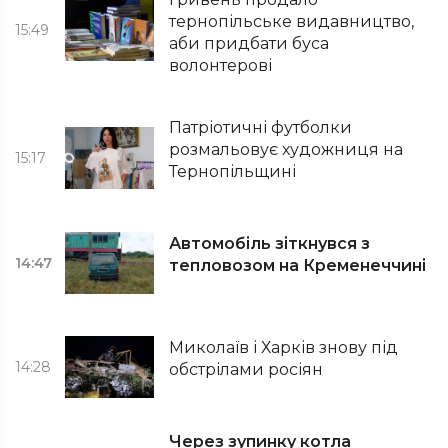
тернопільське видавництво,
15:49
аби придбати буса
волонтерові
Патріотичні футболки
розмальовує художниця на
15:17
Тернопільщині
Автомобіль зіткнувся з
14:47
тепловозом на Кременеччині
Миколаїв і Харків знову під
14:28
обстрілами росіян
Через зупинку котла