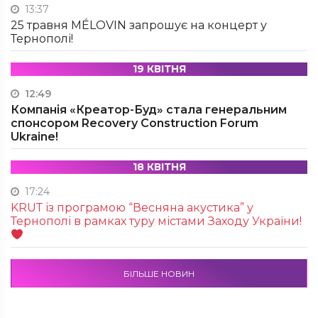
13:37
25 травня MÉLOVIN запрошує на концерт у
Тернополі!
19 КВІТНЯ
12:49
Компанія «Креатор-Буд» стала генеральним
спонсором Recovery Construction Forum
Ukraine!
18 КВІТНЯ
17:24
KRUТ із програмою “Весняна акустика” у
Тернополі в рамках туру містами Заходу України!
БІЛЬШЕ НОВИН