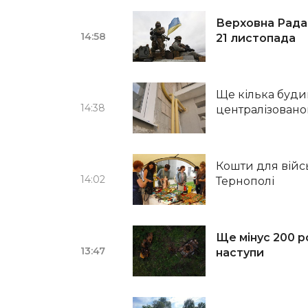
Верховна Рада
14:58
21 листопада
Ще кілька буди
14:38
централізовано
Кошти для війс
14:02
Тернополі
Ще мінус 200 р
13:47
наступи