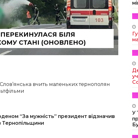
мі
 ПЕРЕКИНУЛАСЯ БІЛЯ
Гу
м
КОМУ СТАНІ (ОНОВЛЕНО)
Де
уч
Co
 Слов’янська вчить маленьких тернополян
льтфільми
У
деном “За мужність” президент відзначив
п
 з Тернопільщини
Б