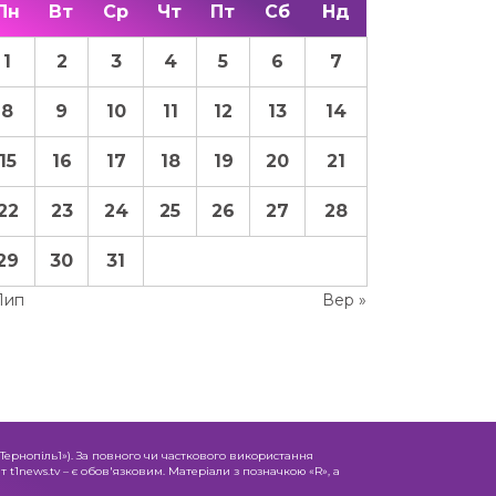
Пн
Вт
Ср
Чт
Пт
Сб
Нд
1
2
3
4
5
6
7
8
9
10
11
12
13
14
15
16
17
18
19
20
21
22
23
24
25
26
27
28
29
30
31
Лип
Вер »
«Тернопіль1»). За повного чи часткового використання
 t1news.tv – є обов'язковим. Матеріали з позначкою «R», а