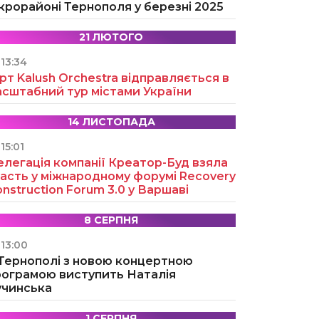
крорайоні Тернополя у березні 2025
21 ЛЮТОГО
13:34
рт Kalush Orchestra відправляється в
асштабний тур містами України
14 ЛИСТОПАДА
15:01
легація компанії Креатор-Буд взяла
асть у міжнародному форумі Recovery
nstruction Forum 3.0 у Варшаві
8 СЕРПНЯ
13:00
 Тернополі з новою концертною
рограмою виступить Наталія
учинська
1 СЕРПНЯ