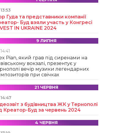
13:53
ор Гуда та представники компанії
еатор- Буд взяли участь у Конгресі
NVEST IN UKRAINE 2024
9 ЛИПНЯ
14:41
ex Pian, який грав під сиренами на
вівському вокзалі, презентує у
рнополі вечір музики легендарних
мпозиторів при свічках
21 ЧЕРВНЯ
14:47
деозвіт з будівництва ЖК у Тернополі
д Креатор-Буд за червень 2024
4 ЧЕРВНЯ