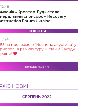
12:49
омпанія «Креатор-Буд» стала
енеральним спонсором Recovery
nstruction Forum Ukraine!
18 КВІТНЯ
17:24
UТ із програмою “Весняна акустика” у
рнополі в рамках туру містами Заходу
раїни!
БІЛЬШЕ НОВИН
РХІВ НОВИН
СЕРПЕНЬ 2022