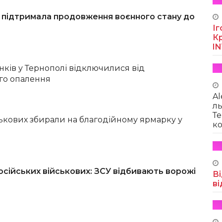
 підтримала продовження воєнного стану до
Іг
Кр
I
нків у Тернополі відключилися від
го опалення
Al
ль
Те
ькових збирали на благодійному ярмарку у
ко
осійських військових: ЗСУ відбивають ворожі
Ві
ві