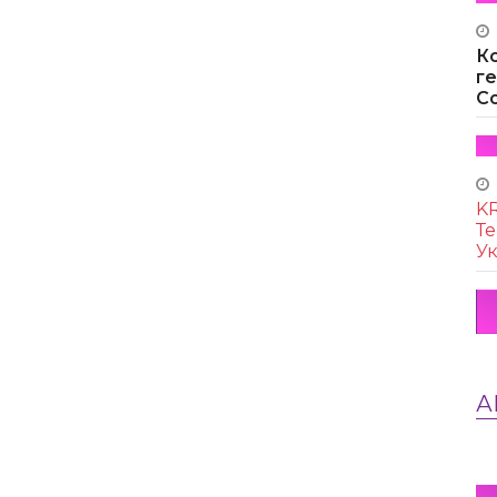
К
г
Co
KR
Те
Ук
А