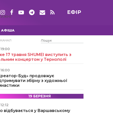
ЕФІР
ТИЖНІ
АФІША
15 ТРАВНЯ
ЕКАНАЛ
19:00
е 17 травня SHUMEI виступить з
ольним концертом у Тернополі
16:00
Креатор-Буд» продовжує
дтримувати збірну з художньої
імнастики
19 БЕРЕЗНЯ
12:12
о відбувається у Варшавському