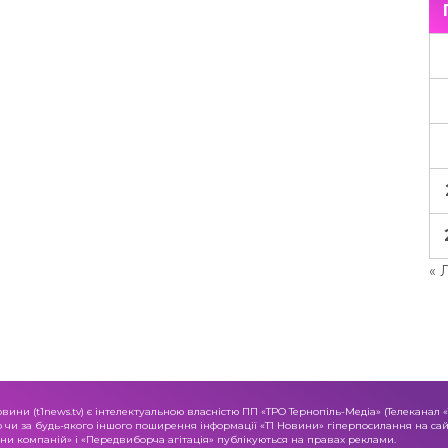
« 
овини (t1news.tv) є інтелектуальною власністю ПП «ТРО Тернопіль-Медіа» (Телеканал 
о чи за будь-якого іншого поширення інформації «Т1 Новини» гіперпосилання на сайт
и компаній» і «Передвиборча агітація» публікуються на правах реклами.