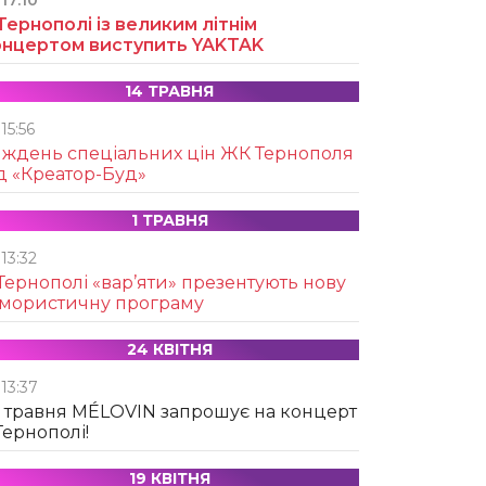
17:10
Тернополі із великим літнім
онцертом виступить YAKTAK
14 ТРАВНЯ
15:56
иждень спеціальних цін ЖК Тернополя
д «Креатор-Буд»
1 ТРАВНЯ
13:32
Тернополі «вар’яти» презентують нову
умористичну програму
24 КВІТНЯ
13:37
 травня MÉLOVIN запрошує на концерт
Тернополі!
19 КВІТНЯ