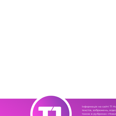
Інформація на сайті Т1 Н
текстів, зображень, віде
також в рубриках «Новин