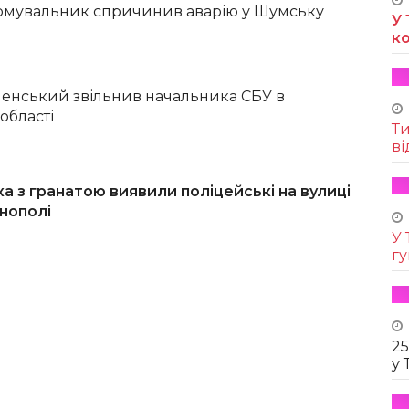
рмувальник спричинив аварію у Шумську
У 
к
енський звільнив начальника СБУ в
області
Т
ві
ка з гранатою виявили поліцейські на вулиці
рнополі
У 
г
25
у 