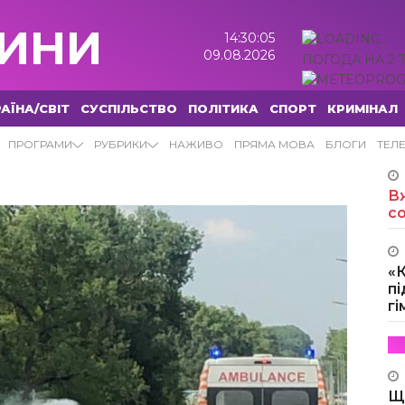
ИНИ
14:30:06
09.08.2026
ПОГОДА НА 2 
АЇНА/СВІТ
СУСПІЛЬСТВО
ПОЛІТИКА
СПОРТ
КРИМІНАЛ
ПРОГРАМИ
РУБРИКИ
НАЖИВО
ПРЯМА МОВА
БЛОГИ
ТЕЛ
Вж
с
«
пі
г
Щ