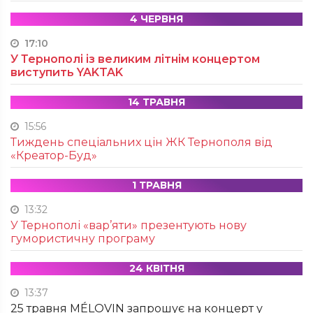
4 ЧЕРВНЯ
17:10
У Тернополі із великим літнім концертом
виступить YAKTAK
14 ТРАВНЯ
15:56
Тиждень спеціальних цін ЖК Тернополя від
«Креатор-Буд»
1 ТРАВНЯ
13:32
У Тернополі «вар’яти» презентують нову
гумористичну програму
24 КВІТНЯ
13:37
25 травня MÉLOVIN запрошує на концерт у