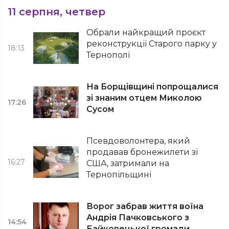
11 серпня, четвер
Обрали найкращий проєкт
реконструкції Старого парку у
18:13
Тернополі
На Борщівщині попрощалися
зі знаним отцем Миколою
17:26
Сусом
Псевдоволонтера, який
продавав бронежилети зі
16:27
США, затримали на
Тернопільщині
Ворог забрав життя воїна
Андрія Пачковського з
14:54
Байковецької громади