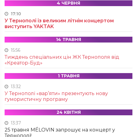
4 ЧЕРВНЯ
17:10
У Тернополі із великим літнім концертом
виступить YAKTAK
14 ТРАВНЯ
15:56
Тиждень спеціальних цін ЖК Тернополя від
«Креатор-Буд»
1 ТРАВНЯ
13:32
У Тернополі «вар’яти» презентують нову
гумористичну програму
24 КВІТНЯ
13:37
25 травня MÉLOVIN запрошує на концерт у
Тернополі!