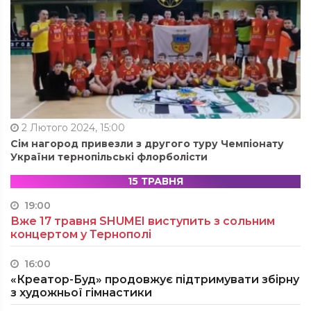
2 Лютого 2024, 15:00
Сім нагород привезли з другого туру Чемпіонату
України тернопільські флорболісти
15 ТРАВНЯ
19:00
Вже 17 травня SHUMEI виступить з сольним
концертом у Тернополі
16:00
«Креатор-Буд» продовжує підтримувати збірну
з художньої гімнастики