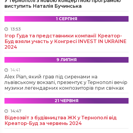
У Тернополі з новою концертною програмою
виступить Наталія Бучинська
1 СЕРПНЯ
13:53
Ігор Гуда та представники компанії Креатор-
Буд взяли участь у Конгресі INVEST IN UKRAINE
2024
9 ЛИПНЯ
14:41
Alex Pian, який грав під сиренами на
львівському вокзалі, презентує у Тернополі вечір
музики легендарних композиторів при свічках
21 ЧЕРВНЯ
14:47
Відеозвіт з будівництва ЖК у Тернополі від
Креатор-Буд за червень 2024