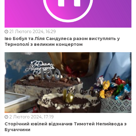
21 Лютого 2024, 16:29
Іво Бобул та Ліля Сандулеса разом виступлять у
Тернополі з великим концертом
2 Лютого 2024, 17:19
Сторічний ювілей відзначив Тимотей Непийвода з
Бучаччини