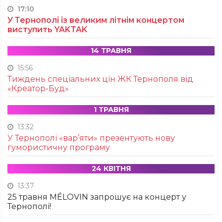
17:10
У Тернополі із великим літнім концертом
виступить YAKTAK
14 ТРАВНЯ
15:56
Тиждень спеціальних цін ЖК Тернополя від
«Креатор-Буд»
1 ТРАВНЯ
13:32
У Тернополі «вар’яти» презентують нову
гумористичну програму
24 КВІТНЯ
13:37
25 травня MÉLOVIN запрошує на концерт у
Тернополі!