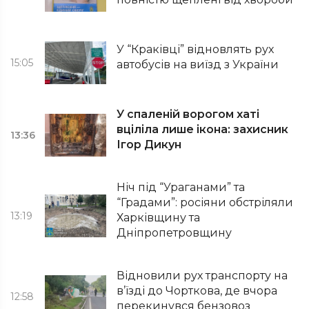
У “Краківці” відновлять рух
15:05
автобусів на виїзд з України
У спаленій ворогом хаті
вціліла лише ікона: захисник
13:36
Ігор Дикун
Ніч під “Ураганами” та
“Градами”: росіяни обстріляли
13:19
Харківщину та
Дніпропетровщину
Відновили рух транспорту на
в’їзді до Чорткова, де вчора
12:58
перекинувся бензовоз