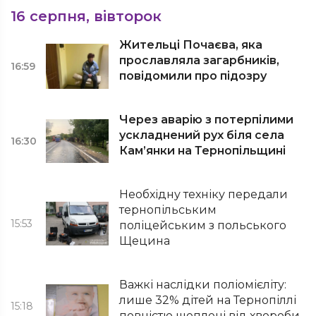
16 серпня, вівторок
Жительці Почаєва, яка
прославляла загарбників,
16:59
повідомили про підозру
Через аварію з потерпілими
ускладнений рух біля села
16:30
Кам’янки на Тернопільщині
Необхідну техніку передали
тернопільським
15:53
поліцейським з польського
Щецина
Важкі наслідки поліомієліту:
лише 32% дітей на Тернопіллі
15:18
повністю щеплені від хвороби