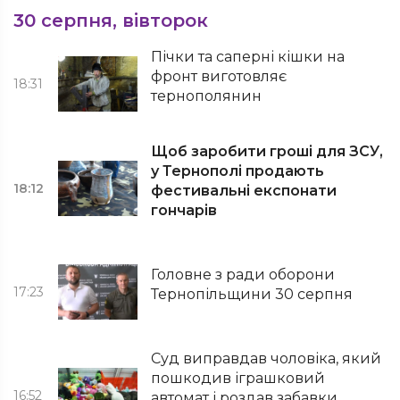
30 серпня, вівторок
Пічки та саперні кішки на
фронт виготовляє
18:31
тернополянин
Щоб заробити гроші для ЗСУ,
у Тернополі продають
18:12
фестивальні експонати
гончарів
Головне з ради оборони
17:23
Тернопільщини 30 серпня
Суд виправдав чоловіка, який
пошкодив іграшковий
16:52
автомат і роздав забавки