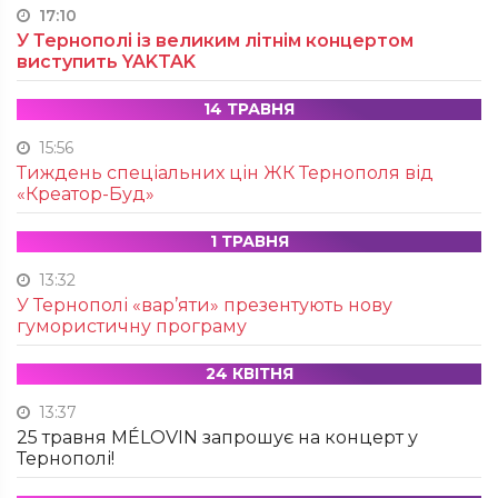
17:10
У Тернополі із великим літнім концертом
виступить YAKTAK
14 ТРАВНЯ
15:56
Тиждень спеціальних цін ЖК Тернополя від
«Креатор-Буд»
1 ТРАВНЯ
13:32
У Тернополі «вар’яти» презентують нову
гумористичну програму
24 КВІТНЯ
13:37
25 травня MÉLOVIN запрошує на концерт у
Тернополі!