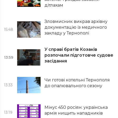
дітлахам
Зловмисник викрав архівну
документацію із медичного
15:48
закладу у Тернополі
У справі братів Козаків
розпочали підготовче судове
13:59
засідання
Чи готові котельні Тернополя
13:33
до опалювального сезону
Мінус 450 росіян: українська
13:19
армія нищить нападників