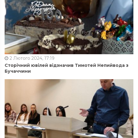
2 Лютого 2024, 17:19
Сторічний ювілей відзначив Тимотей Непийвода з
Бучаччини