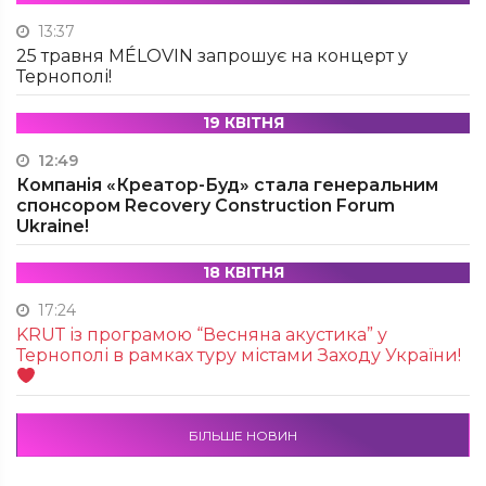
13:37
25 травня MÉLOVIN запрошує на концерт у
Тернополі!
19 КВІТНЯ
12:49
Компанія «Креатор-Буд» стала генеральним
спонсором Recovery Construction Forum
Ukraine!
18 КВІТНЯ
17:24
KRUТ із програмою “Весняна акустика” у
Тернополі в рамках туру містами Заходу України!
БІЛЬШЕ НОВИН