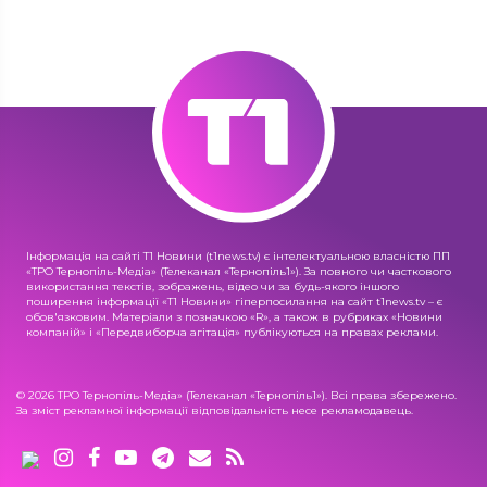
Інформація на сайті Т1 Новини (t1news.tv) є інтелектуальною власністю ПП
«ТРО Тернопіль-Медіа» (Телеканал «Тернопіль1»). За повного чи часткового
використання текстів, зображень, відео чи за будь-якого іншого
поширення інформації «Т1 Новини» гіперпосилання на сайт t1news.tv – є
обов'язковим. Матеріали з позначкою «R», а також в рубриках «Новини
компаній» і «Передвиборча агітація» публікуються на правах реклами.
© 2026 ТРО Тернопіль-Медіа» (Телеканал «Тернопіль1»). Всі права збережено.
За зміст рекламної інформації відповідальність несе рекламодавець.