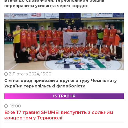
Втеча до Словаччини: тернополянин обіцяв
переправити ухилянта через кордон
2 Лютого 2024, 15:00
Сім нагород привезли з другого туру Чемпіонату
України тернопільські флорболісти
15 ТРАВНЯ
19:00
Вже 17 травня SHUMEI виступить з сольним
концертом у Тернополі