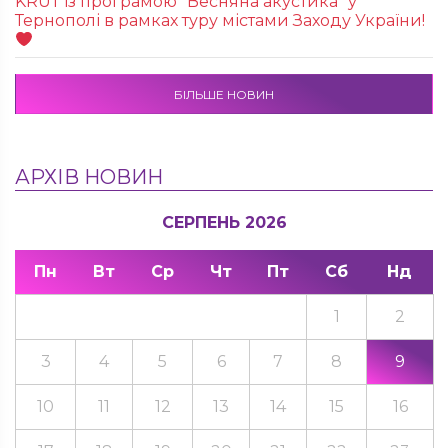
KRUТ із програмою “Весняна акустика” у
Тернополі в рамках туру містами Заходу України!
БІЛЬШЕ НОВИН
АРХІВ НОВИН
СЕРПЕНЬ 2026
Пн
Вт
Ср
Чт
Пт
Сб
Нд
1
2
3
4
5
6
7
8
9
10
11
12
13
14
15
16