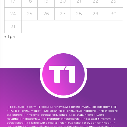
17
18
19
20
21
22
23
24
25
26
27
28
29
30
31
« Тра
Інформація на сайті Т1 Новини (t1news.tv) є інтелектуальною власністю ПП
«ТРО Тернопіль-Медіа» (Телеканал «Тернопіль1»). За повного чи часткового
використання текстів, зображень, відео чи за будь-якого іншого
поширення інформації «Т1 Новини» гіперпосилання на сайт t1news.tv – є
обов'язковим. Матеріали з позначкою «R», а також в рубриках «Новини
компаній» і «Передвиборча агітація» публікуються на правах реклами.