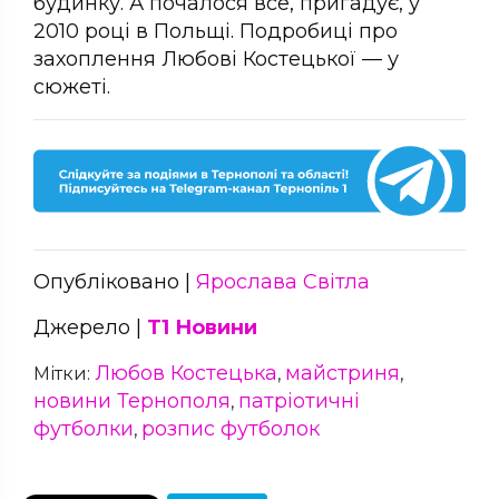
будинку. А почалося все, пригадує, у
2010 році в Польщі. Подробиці про
захоплення Любові Костецької — у
сюжеті.
Опубліковано |
Ярослава Світла
Джерело |
Т1 Новини
Любов Костецька
майстриня
Мітки:
,
,
новини Тернополя
патріотичні
,
футболки
розпис футболок
,