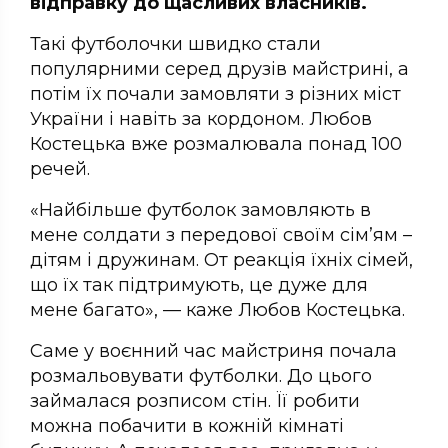
відправку до щасливих власників.
Такі футболочки швидко стали
популярними серед друзів майстрині, а
потім їх почали замовляти з різних міст
України і навіть за кордоном. Любов
Костецька вже розмалювала понад 100
речей.
«Найбільше футболок замовляють в
мене солдати з передової своїм сім’ям –
дітям і дружинам. От реакція їхніх сімей,
що їх так підтримують, це дуже для
мене багато», — каже Любов Костецька.
Саме у воєнний час майстриня почала
розмальовувати футболки. До цього
займалася розписом стін. Її робити
можна побачити в кожній кімнаті