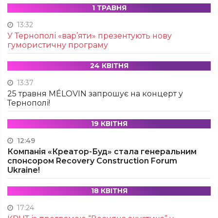
1 ТРАВНЯ
13:32
У Тернополі «вар’яти» презентують нову
гумористичну програму
24 КВІТНЯ
13:37
25 травня MÉLOVIN запрошує на концерт у
Тернополі!
19 КВІТНЯ
12:49
Компанія «Креатор-Буд» стала генеральним
спонсором Recovery Construction Forum
Ukraine!
18 КВІТНЯ
17:24