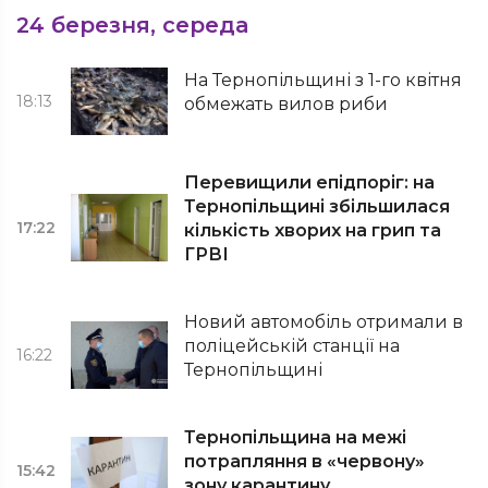
24 березня, середа
На Тернопільщині з 1-го квітня
18:13
обмежать вилов риби
Перевищили епідпоріг: на
Тернопільщині збільшилася
17:22
кількість хворих на грип та
ГРВІ
Новий автомобіль отримали в
поліцейській станції на
16:22
Тернопільщині
Тернопільщина на межі
потрапляння в «червону»
15:42
зону карантину