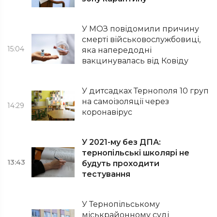
У МОЗ повідомили причину
смерті військовослужбовиці,
15:04
яка напередодні
вакцинувалась від Ковіду
У дитсадках Тернополя 10 груп
на самоізоляції через
14:29
коронавірус
У 2021-му без ДПА:
тернопільські школярі не
13:43
будуть проходити
тестування
У Тернопільському
міськрайонному суді