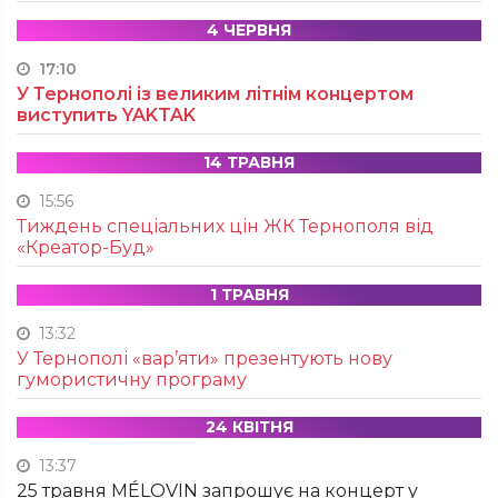
4 ЧЕРВНЯ
17:10
У Тернополі із великим літнім концертом
виступить YAKTAK
14 ТРАВНЯ
15:56
Тиждень спеціальних цін ЖК Тернополя від
«Креатор-Буд»
1 ТРАВНЯ
13:32
У Тернополі «вар’яти» презентують нову
гумористичну програму
24 КВІТНЯ
13:37
25 травня MÉLOVIN запрошує на концерт у