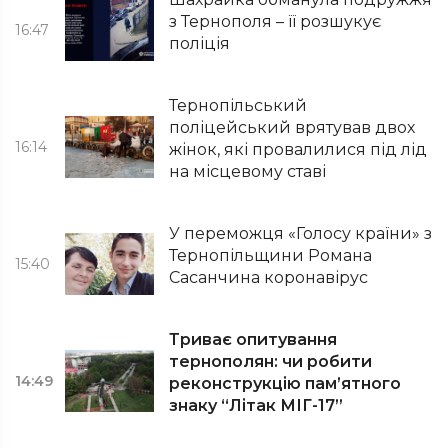
з Тернополя – її розшукує
16:47
поліція
Тернопільський
поліцейський врятував двох
16:14
жінок, які провалилися під лід
на місцевому ставі
У переможця «Голосу країни» з
Тернопільщини Романа
15:40
Сасанчина коронавірус
Триває опитування
тернополян: чи робити
14:49
реконструкцію пам’ятного
знаку “Літак МІГ-17”