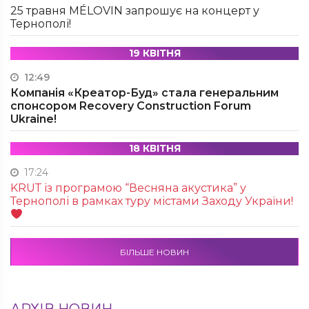
25 травня MÉLOVIN запрошує на концерт у
Тернополі!
19 КВІТНЯ
12:49
Компанія «Креатор-Буд» стала генеральним
спонсором Recovery Construction Forum
Ukraine!
18 КВІТНЯ
17:24
KRUТ із програмою “Весняна акустика” у
Тернополі в рамках туру містами Заходу України!
БІЛЬШЕ НОВИН
АРХІВ НОВИН