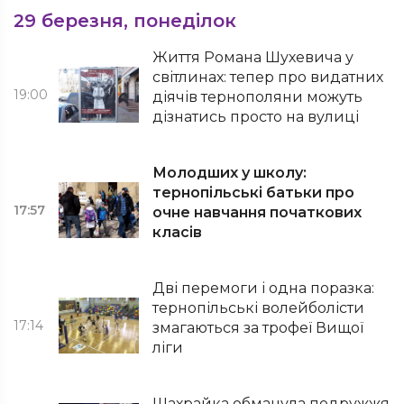
29 березня, понеділок
Життя Романа Шухевича у
світлинах: тепер про видатних
19:00
діячів тернополяни можуть
дізнатись просто на вулиці
Молодших у школу:
тернопільські батьки про
17:57
очне навчання початкових
класів
Дві перемоги і одна поразка:
тернопільські волейболісти
17:14
змагаються за трофеї Вищої
ліги
Шахрайка обманула подружжя