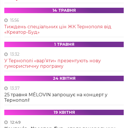
14 ТРАВНЯ
15:56
Тиждень спеціальних цін ЖК Тернополя від
«Креатор-Буд»
1 ТРАВНЯ
13:32
У Тернополі «вар’яти» презентують нову
гумористичну програму
24 КВІТНЯ
13:37
25 травня MÉLOVIN запрошує на концерт у
Тернополі!
19 КВІТНЯ
12:49