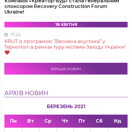
Компанія «Креатор-Буд» стала генеральним
спонсором Recovery Construction Forum
Ukraine!
18 КВІТНЯ
17:24
KRUТ із програмою “Весняна акустика” у
Тернополі в рамках туру містами Заходу України!
БІЛЬШЕ НОВИН
АРХІВ НОВИН
БЕРЕЗЕНЬ 2021
Пн
Вт
Ср
Чт
Пт
Сб
Нд