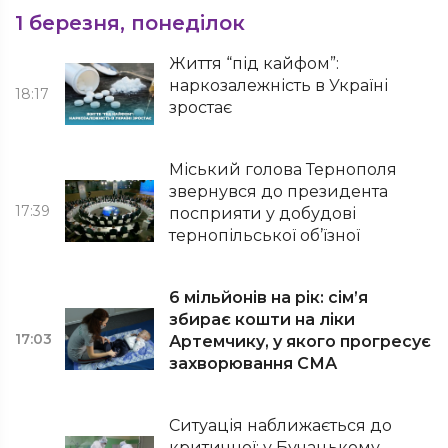
1 березня, понеділок
Життя “під кайфом”:
наркозалежність в Україні
18:17
зростає
Міський голова Тернополя
звернувся до президента
17:39
посприяти у добудові
тернопільської об’їзної
6 мільйонів на рік: сім’я
збирає кошти на ліки
17:03
Артемчику, у якого прогресує
захворювання СМА
Ситуація наближається до
критичної: у Бучацькому