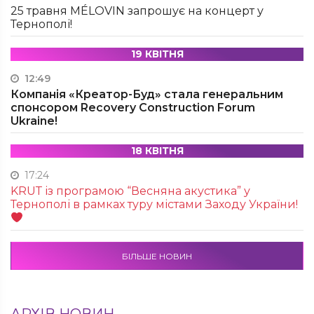
25 травня MÉLOVIN запрошує на концерт у
Тернополі!
19 КВІТНЯ
12:49
Компанія «Креатор-Буд» стала генеральним
спонсором Recovery Construction Forum
Ukraine!
18 КВІТНЯ
17:24
KRUТ із програмою “Весняна акустика” у
Тернополі в рамках туру містами Заходу України!
БІЛЬШЕ НОВИН
АРХІВ НОВИН