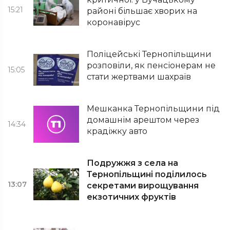
15:21
районі більшає хворих на
коронавірус
Поліцейські Тернопільщини
розповіли, як пенсіонерам не
15:05
стати жертвами шахраїв
Мешканка Тернопільщини під
домашнім арештом через
14:34
крадіжку авто
Подружжя з села на
Тернопільщині поділилось
13:07
секретами вирощування
екзотичних фруктів