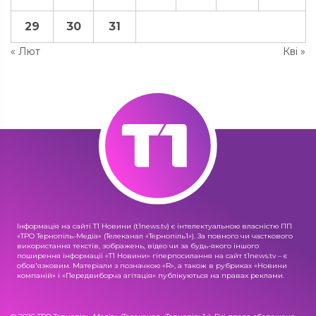
29
30
31
« Лют
Кві »
Інформація на сайті Т1 Новини (t1news.tv) є інтелектуальною власністю ПП
«ТРО Тернопіль-Медіа» (Телеканал «Тернопіль1»). За повного чи часткового
використання текстів, зображень, відео чи за будь-якого іншого
поширення інформації «Т1 Новини» гіперпосилання на сайт t1news.tv – є
обов'язковим. Матеріали з позначкою «R», а також в рубриках «Новини
компаній» і «Передвиборча агітація» публікуються на правах реклами.