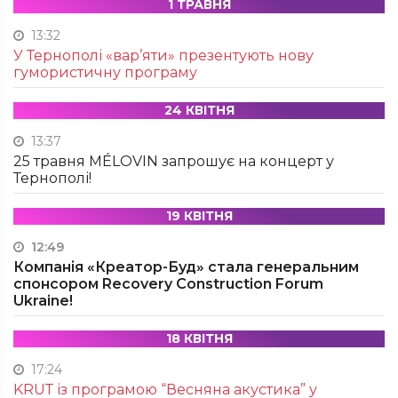
1 ТРАВНЯ
13:32
У Тернополі «вар’яти» презентують нову
гумористичну програму
24 КВІТНЯ
13:37
25 травня MÉLOVIN запрошує на концерт у
Тернополі!
19 КВІТНЯ
12:49
Компанія «Креатор-Буд» стала генеральним
спонсором Recovery Construction Forum
Ukraine!
18 КВІТНЯ
17:24
KRUТ із програмою “Весняна акустика” у