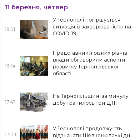
11 березня, четвер
У Тернополі погіршується
ситуація із захворюваністю на
19:01
COVID-19
Представники різних рівнів
влади обговорили аспекти
18:14
розвитку Тернопільської
області
На Тернопільщині за минулу
17:47
добу трапилось три ДТП
У Тернополі продовжують
17:09
відзначати Шевченківські дні