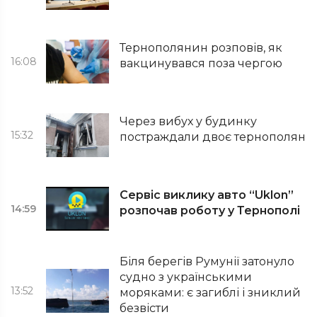
Тернополянин розповів, як
16:08
вакцинувався поза чергою
Через вибух у будинку
15:32
постраждали двоє тернополян
Сервіс виклику авто “Uklon”
14:59
розпочав роботу у Тернополі
Біля берегів Румунії затонуло
судно з українськими
13:52
моряками: є загиблі і зниклий
безвісти