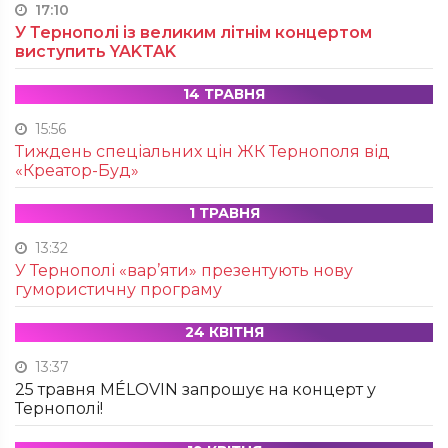
17:10
У Тернополі із великим літнім концертом
виступить YAKTAK
14 ТРАВНЯ
15:56
Тиждень спеціальних цін ЖК Тернополя від
«Креатор-Буд»
1 ТРАВНЯ
13:32
У Тернополі «вар’яти» презентують нову
гумористичну програму
24 КВІТНЯ
13:37
25 травня MÉLOVIN запрошує на концерт у
Тернополі!