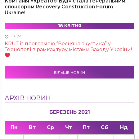
Компанія «Креатор-Буд» стала генеральним
спонсором Recovery Construction Forum
Ukraine!
18 КВІТНЯ
17:24
KRUТ із програмою “Весняна акустика” у
Тернополі в рамках туру містами Заходу України!
БІЛЬШЕ НОВИН
АРХІВ НОВИН
БЕРЕЗЕНЬ 2021
Пн
Вт
Ср
Чт
Пт
Сб
Нд