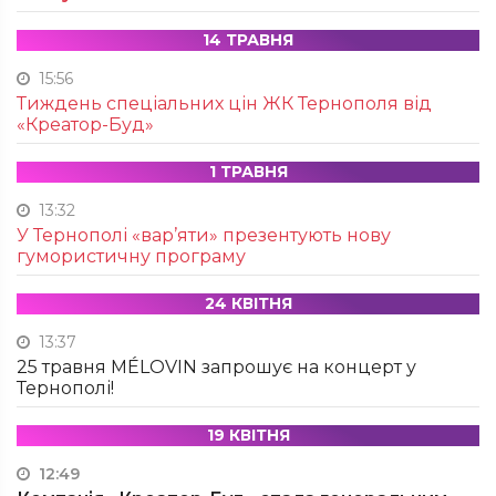
14 ТРАВНЯ
15:56
Тиждень спеціальних цін ЖК Тернополя від
«Креатор-Буд»
1 ТРАВНЯ
13:32
У Тернополі «вар’яти» презентують нову
гумористичну програму
24 КВІТНЯ
13:37
25 травня MÉLOVIN запрошує на концерт у
Тернополі!
19 КВІТНЯ
12:49