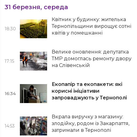
31 березня, середа
Квітник у будинку: жителька
Тернопільщини вирощує сотні
18:30
квітів у помешканні
Велике оновлення: депутатка
ТМР домоглась ремонту двору
17:15
на Слівенській
Екопапір та екопакети: які
корисні ініціативи
16:34
запроваджують у Тернополі
Вкрала виручку з магазину:
злодійку, родом із Закарпаття,
14:53
затримали в Тернополі