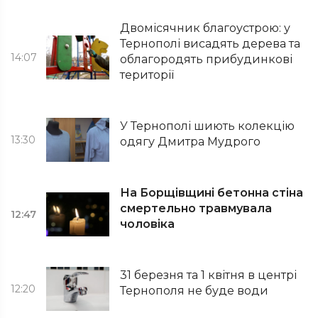
Двомісячник благоустрою: у
Тернополі висадять дерева та
14:07
облагородять прибудинкові
території
У Тернополі шиють колекцію
13:30
одягу Дмитра Мудрого
На Борщівщині бетонна стіна
смертельно травмувала
12:47
чоловіка
31 березня та 1 квітня в центрі
12:20
Тернополя не буде води