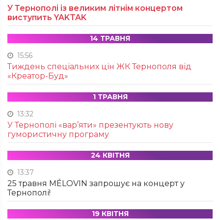
У Тернополі із великим літнім концертом
виступить YAKTAK
14 ТРАВНЯ
15:56
Тиждень спеціальних цін ЖК Тернополя від
«Креатор-Буд»
1 ТРАВНЯ
13:32
У Тернополі «вар’яти» презентують нову
гумористичну програму
24 КВІТНЯ
13:37
25 травня MÉLOVIN запрошує на концерт у
Тернополі!
19 КВІТНЯ