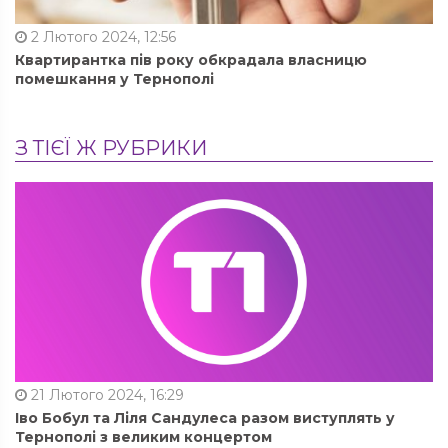
2 Лютого 2024, 12:56
Квартирантка пів року обкрадала власницю
помешкання у Тернополі
З ТІЄЇ Ж РУБРИКИ
21 Лютого 2024, 16:29
Іво Бобул та Ліля Сандулеса разом виступлять у
Тернополі з великим концертом