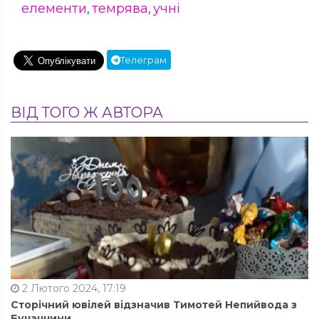
елементи
темрява
учні
,
,
Телеграм
ВІД ТОГО Ж АВТОРА
2 Лютого 2024, 17:19
Сторічний ювілей відзначив Тимотей Непийвода з
Бучаччини