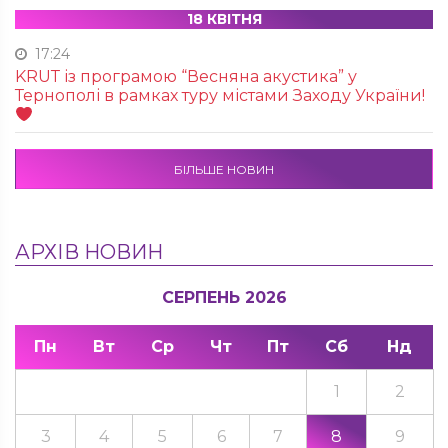
18 КВІТНЯ
17:24
KRUТ із програмою “Весняна акустика” у
Тернополі в рамках туру містами Заходу України!
БІЛЬШЕ НОВИН
АРХІВ НОВИН
СЕРПЕНЬ 2026
Пн
Вт
Ср
Чт
Пт
Сб
Нд
1
2
3
4
5
6
7
8
9