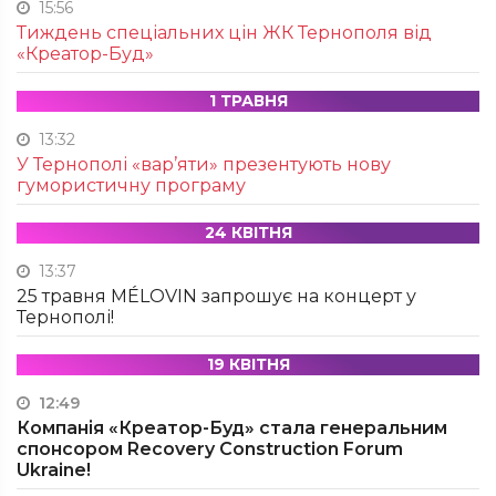
15:56
Тиждень спеціальних цін ЖК Тернополя від
«Креатор-Буд»
1 ТРАВНЯ
13:32
У Тернополі «вар’яти» презентують нову
гумористичну програму
24 КВІТНЯ
13:37
25 травня MÉLOVIN запрошує на концерт у
Тернополі!
19 КВІТНЯ
12:49
Компанія «Креатор-Буд» стала генеральним
спонсором Recovery Construction Forum
Ukraine!