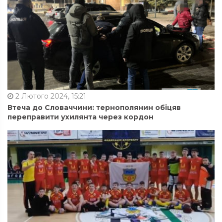
2 Лютого 2024, 15:21
Втеча до Словаччини: тернополянин обіцяв
переправити ухилянта через кордон