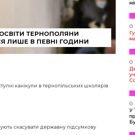
мі
 ОСВІТИ ТЕРНОПОЛЯНИ
Гу
м
Я ЛИШЕ В ПЕВНІ ГОДИНИ
Де
уч
Co
ступні канікули в тернопільських школярів
У
п
Б
ують скасувати державну підсумкову