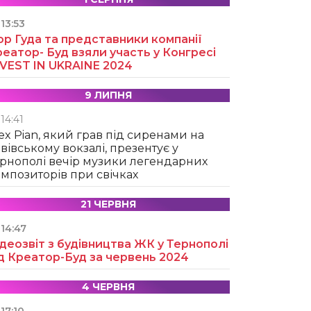
13:53
ор Гуда та представники компанії
еатор- Буд взяли участь у Конгресі
NVEST IN UKRAINE 2024
9 ЛИПНЯ
14:41
ex Pian, який грав під сиренами на
вівському вокзалі, презентує у
рнополі вечір музики легендарних
мпозиторів при свічках
21 ЧЕРВНЯ
14:47
деозвіт з будівництва ЖК у Тернополі
д Креатор-Буд за червень 2024
4 ЧЕРВНЯ