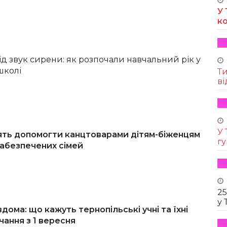
У 
к
д звук сирени: як розпочали навчальний рік у
школі
Т
ві
У 
сять допомогти канцтоварами дітям-біженцям
г
озабезпечених сімей
25
у 
дома: що кажуть тернопільські учні та їхні
чання з 1 вересня