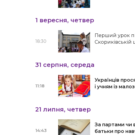
1 вересня, четвер
Перший урок пі
18:30
Скориківській 
31 серпня, середа
Українців про
11:18
і учням із мал
21 липня, четвер
За партами чи в
14:43
батьки про нав