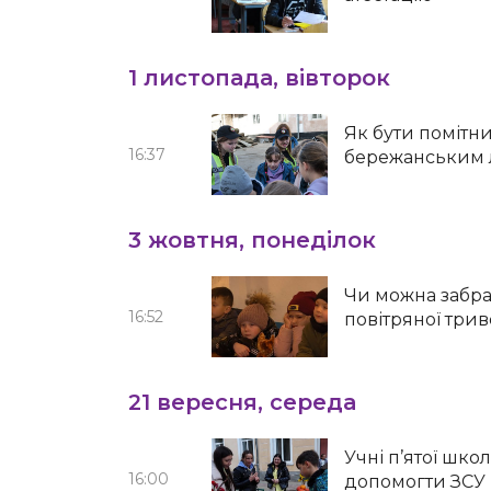
1 листопада, вівторок
Як бути помітни
16:37
бережанським 
3 жовтня, понеділок
Чи можна забра
16:52
повітряної три
21 вересня, середа
Учні п’ятої шк
16:00
допомогти ЗСУ