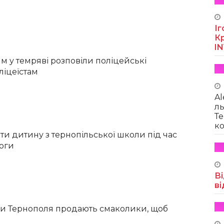
Іг
Кр
I
м у темряві розповіли поліцейські
ліцеїстам
Al
ль
Те
ко
ти дитину з тернопільської школи під час
воги
Ві
ві
оли Тернополя продають смаколики, щоб