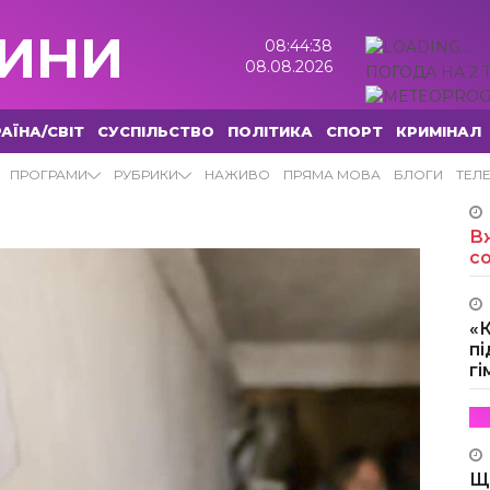
ИНИ
08:44:39
08.08.2026
ПОГОДА НА 2 
АЇНА/СВІТ
СУСПІЛЬСТВО
ПОЛІТИКА
СПОРТ
КРИМІНАЛ
ПРОГРАМИ
РУБРИКИ
НАЖИВО
ПРЯМА МОВА
БЛОГИ
ТЕЛ
Вж
с
«
пі
г
Щ