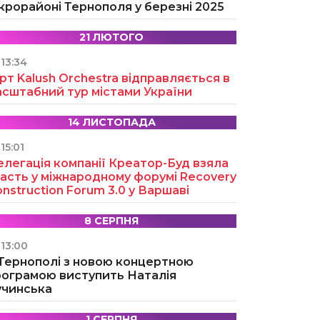
крорайоні Тернополя у березні 2025
21 ЛЮТОГО
13:34
рт Kalush Orchestra відправляється в
асштабний тур містами України
14 ЛИСТОПАДА
15:01
легація компанії Креатор-Буд взяла
асть у міжнародному форумі Recovery
nstruction Forum 3.0 у Варшаві
8 СЕРПНЯ
13:00
 Тернополі з новою концертною
рограмою виступить Наталія
учинська
1 СЕРПНЯ