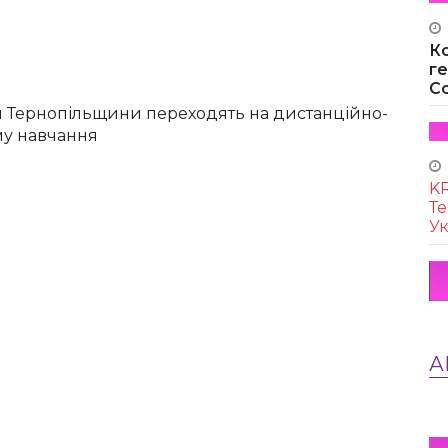
К
г
Co
ти Тернопільщини переходять на дистанційно-
му навчання
KR
Те
Ук
А