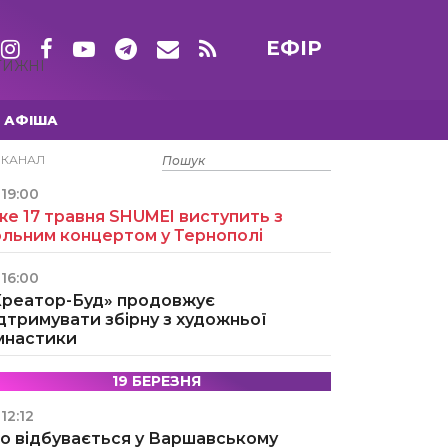
ЕФІР
ТИЖНІ
АФІША
15 ТРАВНЯ
ЕКАНАЛ
19:00
е 17 травня SHUMEI виступить з
ольним концертом у Тернополі
16:00
Креатор-Буд» продовжує
дтримувати збірну з художньої
імнастики
19 БЕРЕЗНЯ
12:12
о відбувається у Варшавському