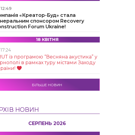
12:49
омпанія «Креатор-Буд» стала
енеральним спонсором Recovery
nstruction Forum Ukraine!
18 КВІТНЯ
17:24
UТ із програмою “Весняна акустика” у
рнополі в рамках туру містами Заходу
раїни!
БІЛЬШЕ НОВИН
РХІВ НОВИН
СЕРПЕНЬ 2026