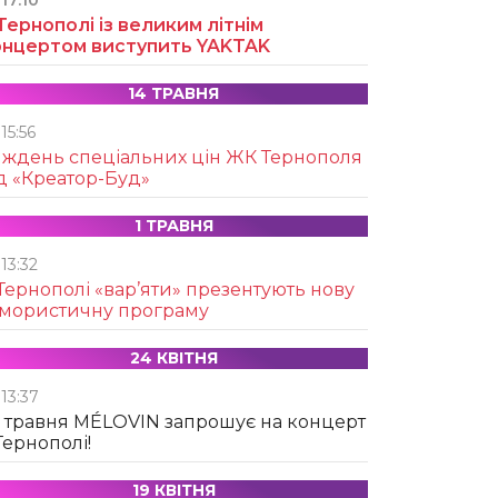
17:10
Тернополі із великим літнім
онцертом виступить YAKTAK
14 ТРАВНЯ
15:56
иждень спеціальних цін ЖК Тернополя
д «Креатор-Буд»
1 ТРАВНЯ
13:32
Тернополі «вар’яти» презентують нову
умористичну програму
24 КВІТНЯ
13:37
 травня MÉLOVIN запрошує на концерт
Тернополі!
19 КВІТНЯ