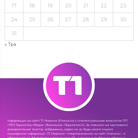
17
18
19
20
21
22
23
24
25
26
27
28
29
30
31
« Тра
Інформація на сайті Т1 Новини (t1news.tv) є інтелектуальною власністю ПП
«ТРО Тернопіль-Медіа» (Телеканал «Тернопіль1»). За повного чи часткового
використання текстів, зображень, відео чи за будь-якого іншого
поширення інформації «Т1 Новини» гіперпосилання на сайт t1news.tv – є
обов'язковим. Матеріали з позначкою «R», а також в рубриках «Новини