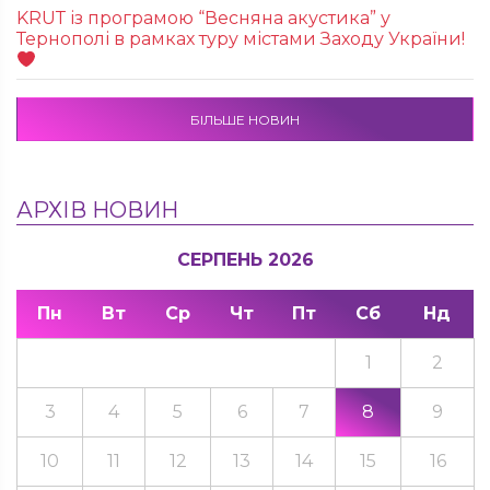
KRUТ із програмою “Весняна акустика” у
Тернополі в рамках туру містами Заходу України!
БІЛЬШЕ НОВИН
АРХІВ НОВИН
СЕРПЕНЬ 2026
Пн
Вт
Ср
Чт
Пт
Сб
Нд
1
2
3
4
5
6
7
8
9
10
11
12
13
14
15
16