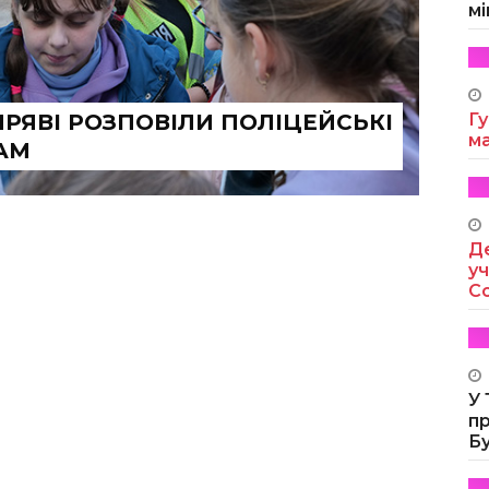
мі
МРЯВІ РОЗПОВІЛИ ПОЛІЦЕЙСЬКІ
Гу
м
АМ
Де
уч
Co
У
п
Б