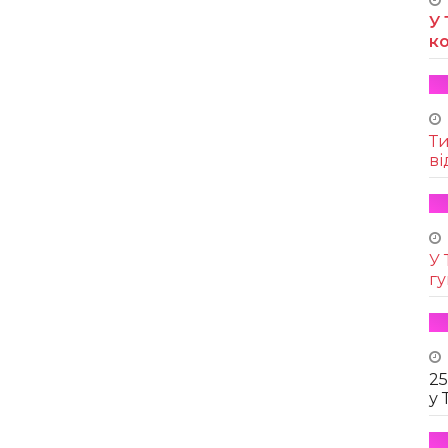
У 
к
Т
ві
У 
г
25
у 