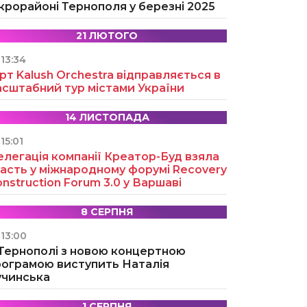
крорайоні Тернополя у березні 2025
21 ЛЮТОГО
13:34
рт Kalush Orchestra відправляється в
асштабний тур містами України
14 ЛИСТОПАДА
15:01
легація компанії Креатор-Буд взяла
асть у міжнародному форумі Recovery
nstruction Forum 3.0 у Варшаві
8 СЕРПНЯ
13:00
 Тернополі з новою концертною
рограмою виступить Наталія
учинська
1 СЕРПНЯ