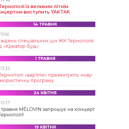
17:10
Тернополі із великим літнім
онцертом виступить YAKTAK
14 ТРАВНЯ
15:56
иждень спеціальних цін ЖК Тернополя
д «Креатор-Буд»
1 ТРАВНЯ
13:32
Тернополі «вар’яти» презентують нову
умористичну програму
24 КВІТНЯ
13:37
 травня MÉLOVIN запрошує на концерт
Тернополі!
19 КВІТНЯ