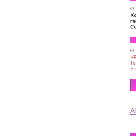
К
г
Co
KR
Те
Ук
А