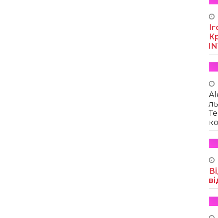
Іг
Кр
I
Al
ль
Те
ко
Ві
ві