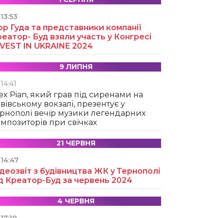
13:53
ор Гуда та представники компанії
еатор- Буд взяли участь у Конгресі
NVEST IN UKRAINE 2024
9 ЛИПНЯ
14:41
ex Pian, який грав під сиренами на
вівському вокзалі, презентує у
рнополі вечір музики легендарних
мпозиторів при свічках
21 ЧЕРВНЯ
14:47
деозвіт з будівництва ЖК у Тернополі
д Креатор-Буд за червень 2024
4 ЧЕРВНЯ