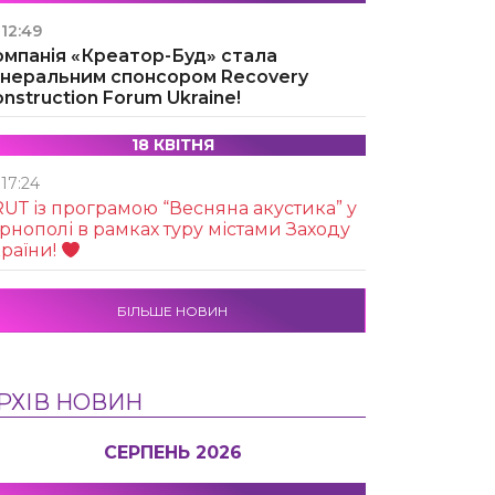
12:49
омпанія «Креатор-Буд» стала
енеральним спонсором Recovery
nstruction Forum Ukraine!
18 КВІТНЯ
17:24
UТ із програмою “Весняна акустика” у
рнополі в рамках туру містами Заходу
раїни!
БІЛЬШЕ НОВИН
РХІВ НОВИН
СЕРПЕНЬ 2026