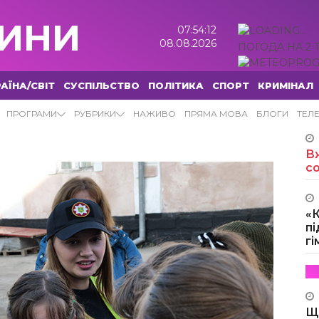
ИНИ
07:54:12
08.08.2026
ПОГОДА НА 2 
АЇНА/СВІТ
СУСПІЛЬСТВО
ПОЛІТИКА
СПОРТ
КРИМІНАЛ
ПРОГРАМИ
РУБРИКИ
НАЖИВО
ПРЯМА МОВА
БЛОГИ
ТЕЛ
Вж
с
«
пі
г
Щ