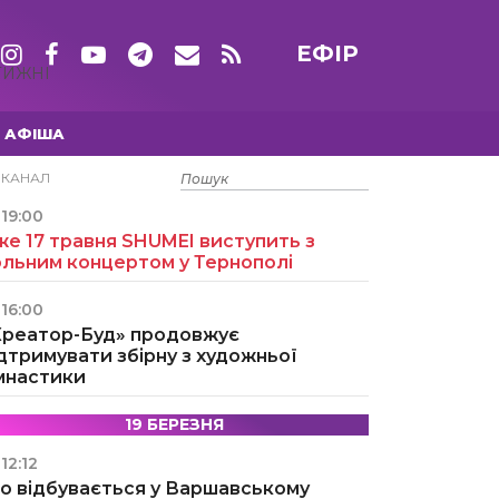
ЕФІР
ТИЖНІ
АФІША
15 ТРАВНЯ
ЕКАНАЛ
19:00
е 17 травня SHUMEI виступить з
ольним концертом у Тернополі
16:00
Креатор-Буд» продовжує
дтримувати збірну з художньої
імнастики
19 БЕРЕЗНЯ
12:12
о відбувається у Варшавському