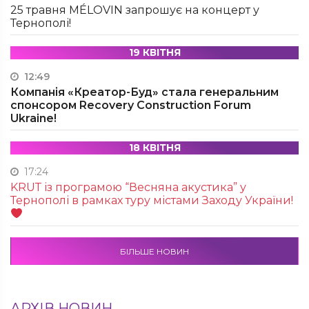
25 травня MÉLOVIN запрошує на концерт у
Тернополі!
19 КВІТНЯ
12:49
Компанія «Креатор-Буд» стала генеральним
спонсором Recovery Construction Forum
Ukraine!
18 КВІТНЯ
17:24
KRUТ із програмою “Весняна акустика” у
Тернополі в рамках туру містами Заходу України!
БІЛЬШЕ НОВИН
АРХІВ НОВИН