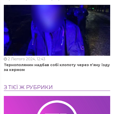
2 Лютого 2024, 12:43
Тернополянин надбав собі клопоту через п’яну їзду
за кермом
З ТІЄЇ Ж РУБРИКИ