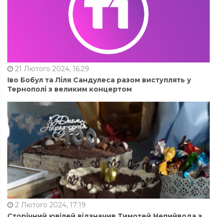
21 Лютого 2024, 16:29
Іво Бобул та Ліля Сандулеса разом виступлять у
Тернополі з великим концертом
2 Лютого 2024, 17:19
Сторічний ювілей відзначив Тимотей Непийвода з