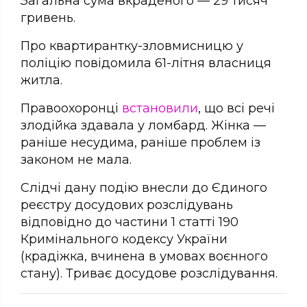
Загальна сума вкраденого — 29 тисяч
гривень.
Про квартирантку-зловмисницю у
поліцію повідомила 61-літня власниця
житла.
Правоохоронці
встановили
, що всі речі
злодійка здавала у ломбард. Жінка —
раніше несудима, раніше проблем із
законом не мала.
Слідчі дану подію внесли до Єдиного
реєстру досудових розслідувань
відповідно до частини 1 статті 190
Кримінального кодексу України
(крадіжка, вчинена в умовах воєнного
стану). Триває досудове розслідування.