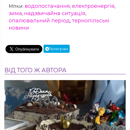
водопостачання
електроенергія
Мітки:
,
,
зима
надзвичайна ситуація
,
,
опалювальний період
тернопільські
,
новини
Телеграм
ВІД ТОГО Ж АВТОРА