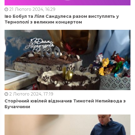
21 Лютого 2024, 16:29
Іво Бобул та Ліля Сандулеса разом виступлять у
Тернополі з великим концертом
2 Лютого 2024, 17:19
Сторічний ювілей відзначив Тимотей Непийвода з
Бучаччини