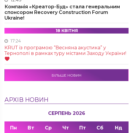
12:49
Компанія «Креатор-Буд» стала генеральним
спонсором Recovery Construction Forum
Ukraine!
18 КВІТНЯ
17:24
KRUТ із програмою “Весняна акустика” у
Тернополі в рамках туру містами Заходу України!
БІЛЬШЕ НОВИН
АРХІВ НОВИН
СЕРПЕНЬ 2026
Пн
Вт
Ср
Чт
Пт
Сб
Нд