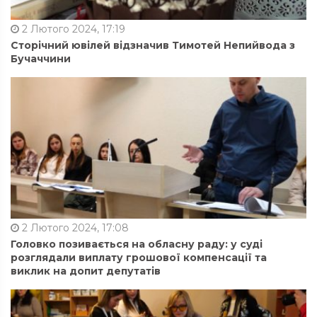
2 Лютого 2024, 17:19
Сторічний ювілей відзначив Тимотей Непийвода з
Бучаччини
2 Лютого 2024, 17:08
Головко позивається на обласну раду: у суді
розглядали виплату грошової компенсації та
виклик на допит депутатів