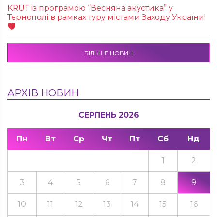
KRUТ із програмою “Весняна акустика” у
Тернополі в рамках туру містами Заходу України!
БІЛЬШЕ НОВИН
АРХІВ НОВИН
СЕРПЕНЬ 2026
Пн
Вт
Ср
Чт
Пт
Сб
Нд
1
2
3
4
5
6
7
8
9
10
11
12
13
14
15
16