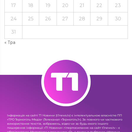
17
18
19
20
21
22
23
24
25
26
27
28
29
30
31
« Тра
Інформація на сайті Т1 Новини (t1news.tv) є інтелектуальною власністю ПП
«ТРО Тернопіль-Медіа» (Телеканал «Тернопіль1»). За повного чи часткового
використання текстів, зображень, відео чи за будь-якого іншого
поширення інформації «Т1 Новини» гіперпосилання на сайт t1news.tv – є
обов'язковим. Матеріали з позначкою «R», а також в рубриках «Новини