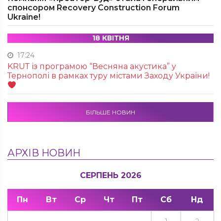
спонсором Recovery Construction Forum
Ukraine!
18 КВІТНЯ
17:24
KRUТ із програмою “Весняна акустика” у
Тернополі в рамках туру містами Заходу України!
БІЛЬШЕ НОВИН
АРХІВ НОВИН
СЕРПЕНЬ 2026
Пн
Вт
Ср
Чт
Пт
Сб
Нд