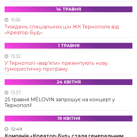
14 ТРАВНЯ
15:56
Тиждень спеціальних цін ЖК Тернополя від
«Креатор-Буд»
1 ТРАВНЯ
13:32
У Тернополі «вар’яти» презентують нову
гумористичну програму
24 КВІТНЯ
13:37
25 травня MÉLOVIN запрошує на концерт у
Тернополі!
19 КВІТНЯ
12:49
Компанія «Креатор-Буд» стала генеральним