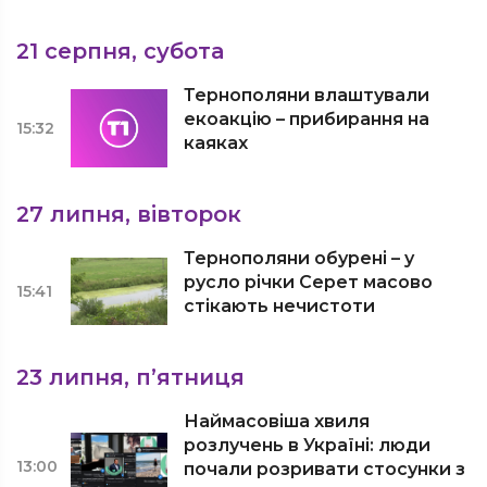
21 серпня, субота
Тернополяни влаштували
екоакцію – прибирання на
15:32
каяках
27 липня, вівторок
Тернополяни обурені – у
русло річки Серет масово
15:41
стікають нечистоти
23 липня, п’ятниця
Наймасовіша хвиля
розлучень в Україні: люди
13:00
почали розривати стосунки з