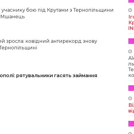
 учаснику бою під Крутами з Тернопільщини
і Мшанець
Іг
Кр
I
тей зросла: ковідний антирекорд знову
 Тернопільщині
Al
ль
Те
ко
ополі: рятувальники гасять займання
Ві
ві