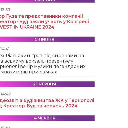
13:53
ор Гуда та представники компанії
еатор- Буд взяли участь у Конгресі
NVEST IN UKRAINE 2024
9 ЛИПНЯ
14:41
ex Pian, який грав під сиренами на
вівському вокзалі, презентує у
рнополі вечір музики легендарних
мпозиторів при свічках
21 ЧЕРВНЯ
14:47
деозвіт з будівництва ЖК у Тернополі
д Креатор-Буд за червень 2024
4 ЧЕРВНЯ