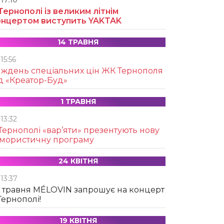
17:10
Тернополі із великим літнім
онцертом виступить YAKTAK
14 ТРАВНЯ
15:56
иждень спеціальних цін ЖК Тернополя
д «Креатор-Буд»
1 ТРАВНЯ
13:32
Тернополі «вар’яти» презентують нову
умористичну програму
24 КВІТНЯ
13:37
 травня MÉLOVIN запрошує на концерт
Тернополі!
19 КВІТНЯ