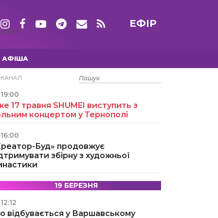
ЕФІР
ТИЖНІ
АФІША
15 ТРАВНЯ
ЕКАНАЛ
19:00
е 17 травня SHUMEI виступить з
ольним концертом у Тернополі
16:00
Креатор-Буд» продовжує
дтримувати збірну з художньої
імнастики
19 БЕРЕЗНЯ
12:12
о відбувається у Варшавському