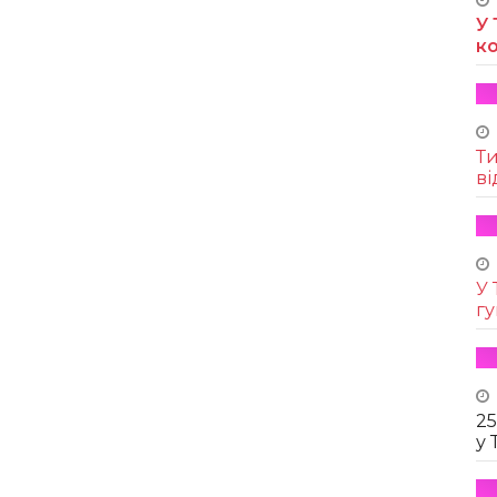
У 
к
Т
ві
У 
г
25
у 