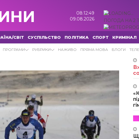
ИНИ
08:12:50
09.08.2026
ПОГОДА НА 2 
АЇНА/СВІТ
СУСПІЛЬСТВО
ПОЛІТИКА
СПОРТ
КРИМІНАЛ
ПРОГРАМИ
РУБРИКИ
НАЖИВО
ПРЯМА МОВА
БЛОГИ
ТЕЛ
Вж
с
«
пі
г
Щ