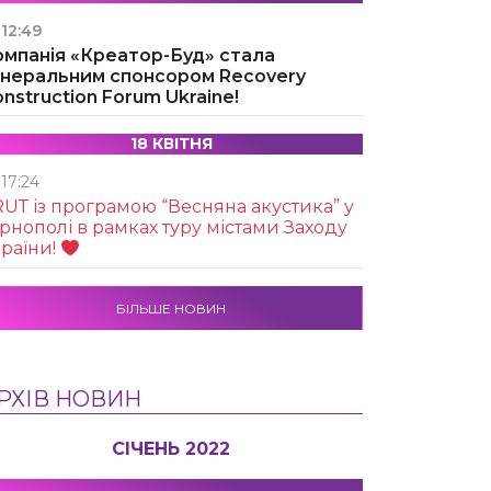
12:49
омпанія «Креатор-Буд» стала
енеральним спонсором Recovery
nstruction Forum Ukraine!
18 КВІТНЯ
17:24
UТ із програмою “Весняна акустика” у
рнополі в рамках туру містами Заходу
раїни!
БІЛЬШЕ НОВИН
РХІВ НОВИН
СІЧЕНЬ 2022