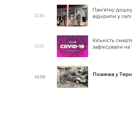
Пам’ятну дошку
12:36
відкрили у сел
Кількість смер
12:01
зафіксували на
Пожежа у Терн
10:59