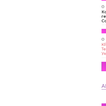
К
г
Co
KR
Те
Ук
А