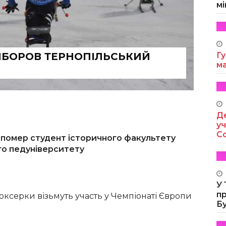
мі
ВИБОРОВ ТЕРНОПІЛЬСЬКИЙ
Гу
м
Де
уч
Co
 помер студент історичного факультету
го педуніверситету
У
п
оксерки візьмуть участь у Чемпіонаті Європи
Б