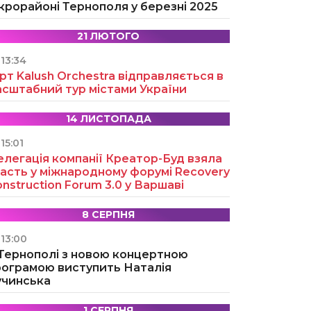
крорайоні Тернополя у березні 2025
21 ЛЮТОГО
13:34
рт Kalush Orchestra відправляється в
асштабний тур містами України
14 ЛИСТОПАДА
15:01
легація компанії Креатор-Буд взяла
асть у міжнародному форумі Recovery
nstruction Forum 3.0 у Варшаві
8 СЕРПНЯ
13:00
 Тернополі з новою концертною
рограмою виступить Наталія
учинська
1 СЕРПНЯ