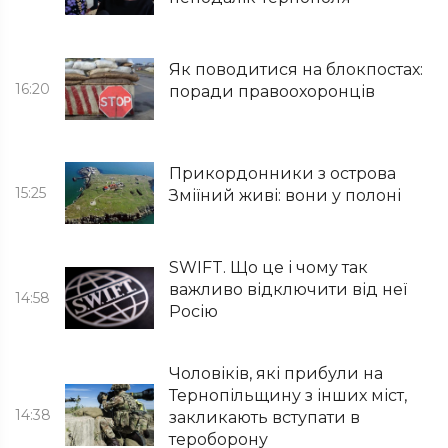
Як поводитися на блокпостах:
16:20
поради правоохоронців
Прикордонники з острова
15:25
Зміїний живі: вони у полоні
SWIFT. Що це і чому так
важливо відключити від неї
14:58
Росію
Чоловіків, які прибули на
Тернопільщину з інших міст,
14:38
закликають вступати в
тероборону