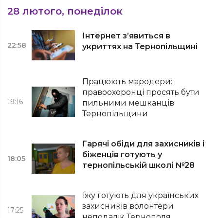
28 лютого, понеділок
Інтернет з’явиться в
22:58
укриттях на Тернопільщині
Працюють мародери:
правоохоронці просять бути
19:16
пильними мешканців
Тернопільщини
Гарячі обіди для захисників і
біженців готують у
18:05
тернопільській школі №28
Їжу готують для українських
захисників волонтери
17:25
неподалік Тернополя