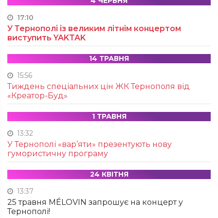
4 ЧЕРВНЯ
17:10
У Тернополі із великим літнім концертом
виступить YAKTAK
14 ТРАВНЯ
15:56
Тиждень спеціальних цін ЖК Тернополя від
«Креатор-Буд»
1 ТРАВНЯ
13:32
У Тернополі «вар’яти» презентують нову
гумористичну програму
24 КВІТНЯ
13:37
25 травня MÉLOVIN запрошує на концерт у
Тернополі!