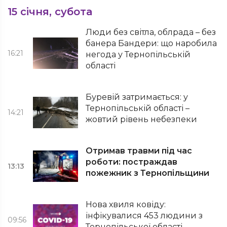
15 січня, субота
Люди без світла, облрада – без
банера Бандери: що наробила
16:21
негода у Тернопільській
області
Буревій затримається: у
Тернопільській області –
14:21
жовтий рівень небезпеки
Отримав травми під час
роботи: постраждав
13:13
пожежник з Тернопільщини
Нова хвиля ковіду:
інфікувалися 453 людини з
09:56
Тернопільської області