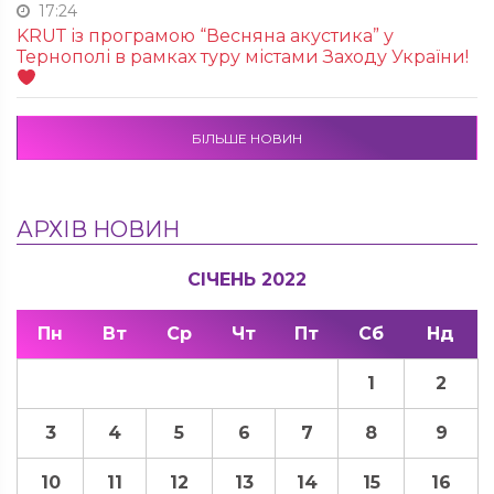
17:24
KRUТ із програмою “Весняна акустика” у
Тернополі в рамках туру містами Заходу України!
БІЛЬШЕ НОВИН
АРХІВ НОВИН
СІЧЕНЬ 2022
Пн
Вт
Ср
Чт
Пт
Сб
Нд
1
2
3
4
5
6
7
8
9
10
11
12
13
14
15
16