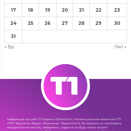
17
18
19
20
21
22
23
24
25
26
27
28
29
30
31
« Гру
Лют »
Інформація на сайті Т1 Новини (t1news.tv) є інтелектуальною власністю ПП
«ТРО Тернопіль-Медіа» (Телеканал «Тернопіль1»). За повного чи часткового
використання текстів, зображень, відео чи за будь-якого іншого