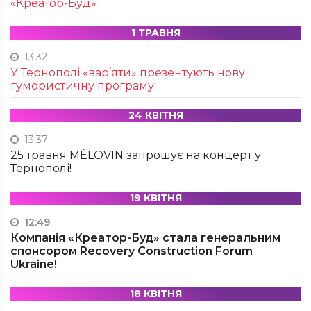
«Креатор-Буд»
1 ТРАВНЯ
13:32
У Тернополі «вар’яти» презентують нову
гумористичну програму
24 КВІТНЯ
13:37
25 травня MÉLOVIN запрошує на концерт у
Тернополі!
19 КВІТНЯ
12:49
Компанія «Креатор-Буд» стала генеральним
спонсором Recovery Construction Forum
Ukraine!
18 КВІТНЯ