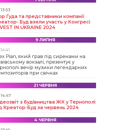
13:53
ор Гуда та представники компанії
еатор- Буд взяли участь у Конгресі
NVEST IN UKRAINE 2024
9 ЛИПНЯ
14:41
ex Pian, який грав під сиренами на
вівському вокзалі, презентує у
рнополі вечір музики легендарних
мпозиторів при свічках
21 ЧЕРВНЯ
14:47
деозвіт з будівництва ЖК у Тернополі
д Креатор-Буд за червень 2024
4 ЧЕРВНЯ