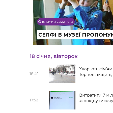
18 СІЧНЯ 2022, 19:13
СЕЛФІ В МУЗЕЇ ПРОПОН
18 січня, вівторок
Хворіють сім’ям
18:45
Тернопільщині, 
Витратити 7 мі
17:58
«ковідну тисяч