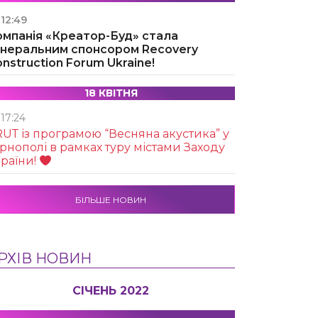
12:49
омпанія «Креатор-Буд» стала
енеральним спонсором Recovery
nstruction Forum Ukraine!
18 КВІТНЯ
17:24
UТ із програмою “Весняна акустика” у
рнополі в рамках туру містами Заходу
раїни!
БІЛЬШЕ НОВИН
РХІВ НОВИН
СІЧЕНЬ 2022