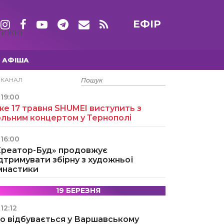
ЕФІР
ТИЖНІ
АФІША
15 ТРАВНЯ
ЕКАНАЛ
19:00
е 17 травня SHUMEI виступить з
ольним концертом у Тернополі
16:00
Креатор-Буд» продовжує
дтримувати збірну з художньої
імнастики
19 БЕРЕЗНЯ
12:12
о відбувається у Варшавському