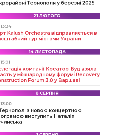
крорайоні Тернополя у березні 2025
21 ЛЮТОГО
13:34
рт Kalush Orchestra відправляється в
асштабний тур містами України
14 ЛИСТОПАДА
15:01
легація компанії Креатор-Буд взяла
асть у міжнародному форумі Recovery
nstruction Forum 3.0 у Варшаві
8 СЕРПНЯ
13:00
 Тернополі з новою концертною
рограмою виступить Наталія
учинська
1 СЕРПНЯ