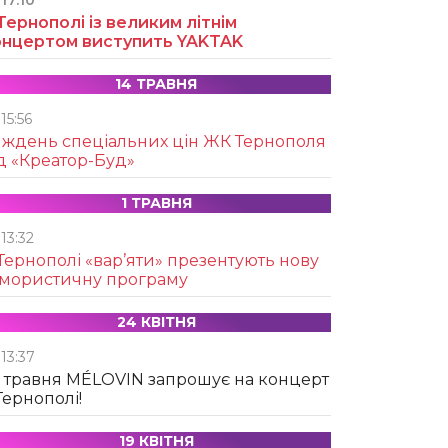
17:10
Тернополі із великим літнім
онцертом виступить YAKTAK
14 ТРАВНЯ
15:56
иждень спеціальних цін ЖК Тернополя
д «Креатор-Буд»
1 ТРАВНЯ
13:32
Тернополі «вар’яти» презентують нову
умористичну програму
24 КВІТНЯ
13:37
 травня MÉLOVIN запрошує на концерт
Тернополі!
19 КВІТНЯ