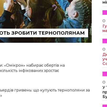
мі
Гу
м
УЮТЬ ЗРОБИТИ ТЕРНОПОЛЯНАМ
Де
уч
Co
и: «Омікрон» набирає обертів на
кількість інфікованих зростає
У
льярдів гривень: що купують тернополяни за
п
у»
Б