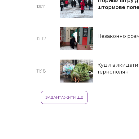
Пориви вітру д
13:11
штормове поп
Незаконно розм
12:17
Куди викидати
11:18
тернополян
ЗАВАНТАЖИТИ ЩЕ