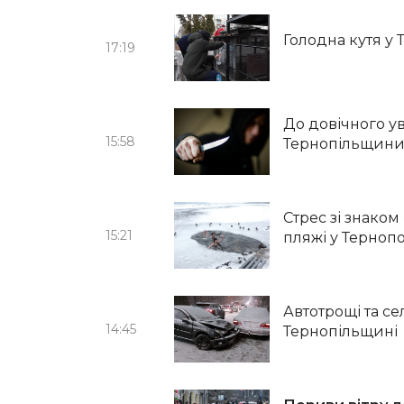
Голодна кутя у 
17:19
До довічного у
15:58
Тернопільщин
Стрес зі знаком
15:21
пляжі у Тернопо
Автотрощі та се
14:45
Тернопільщині