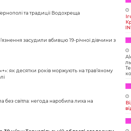
Тернополі та традиції Водохреща
Іг
Кр
I
в’язнення засудили вбивцю 19-річної дівчини з
и
Al
ль
Те
 «+»: як десятки років моржують на трав’яному
ко
лі
ла без світла: негода наробила лиха на
Ві
ві