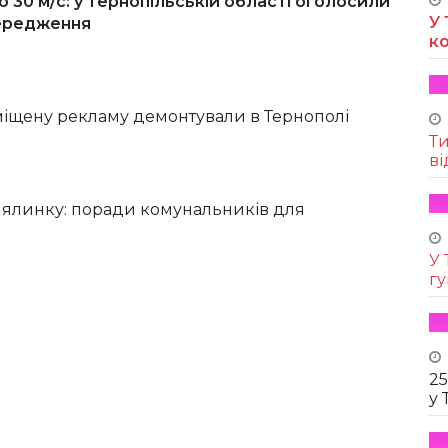
о 30 м/с: у Тернопільській області оголосили
У 
ередження
к
іщену рекламу демонтували в Тернополі
Т
ві
 ялинку: поради комунальників для
У 
г
25
у 