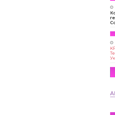
К
г
Co
KR
Те
Ук
А