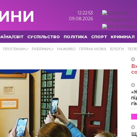
ИНИ
12:22:54
09.08.2026
ПОГОДА НА 2 
АЇНА/СВІТ
СУСПІЛЬСТВО
ПОЛІТИКА
СПОРТ
КРИМІНАЛ
ПРОГРАМИ
РУБРИКИ
НАЖИВО
ПРЯМА МОВА
БЛОГИ
ТЕЛ
Вж
с
«
пі
г
Щ