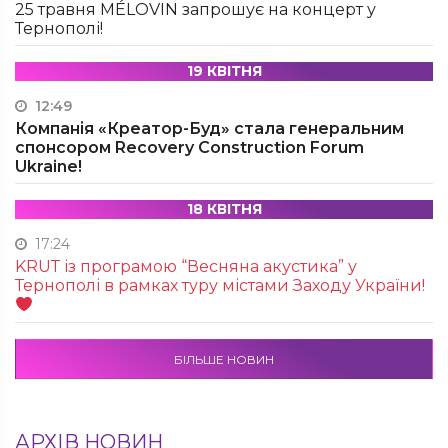
25 травня MÉLOVIN запрошує на концерт у
Тернополі!
19 КВІТНЯ
12:49
Компанія «Креатор-Буд» стала генеральним
спонсором Recovery Construction Forum
Ukraine!
18 КВІТНЯ
17:24
KRUТ із програмою “Весняна акустика” у
Тернополі в рамках туру містами Заходу України!
БІЛЬШЕ НОВИН
АРХІВ НОВИН