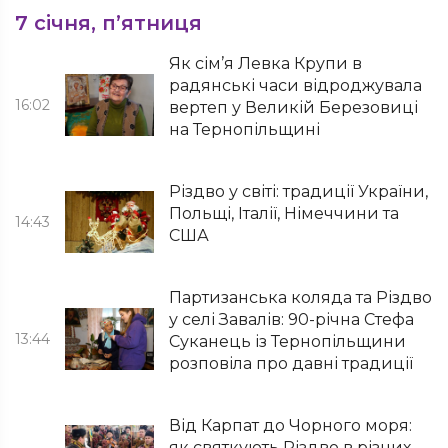
7 січня, п’ятниця
Як сім’я Левка Крупи в
радянські часи відроджувала
16:02
вертеп у Великій Березовиці
на Тернопільщині
Різдво у світі: традиції України,
Польщі, Італії, Німеччини та
14:43
США
Партизанська коляда та Різдво
у селі Завалів: 90-річна Стефа
13:44
Суканець із Тернопільщини
розповіла про давні традиції
Від Карпат до Чорного моря:
як святкують Різдво в різних