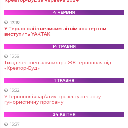
Креатор-Буд за червень 2024
4 ЧЕРВНЯ
17:10
У Тернополі із великим літнім концертом
виступить YAKTAK
14 ТРАВНЯ
15:56
Тиждень спеціальних цін ЖК Тернополя від
«Креатор-Буд»
1 ТРАВНЯ
13:32
У Тернополі «вар’яти» презентують нову
гумористичну програму
24 КВІТНЯ
13:37