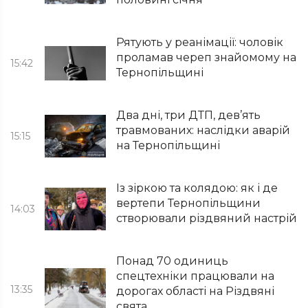
Рятують у реанімації: чоловік
проламав череп знайомому на
15:42
Тернопільщині
Два дні, три ДТП, дев’ять
травмованих: наслідки аварій
15:15
на Тернопільщині
Із зіркою та колядою: як і де
вертепи Тернопільщини
14:03
створювали різдвяний настрій
Понад 70 одиниць
спецтехніки працювали на
13:35
дорогах області на Різдвяні
свята