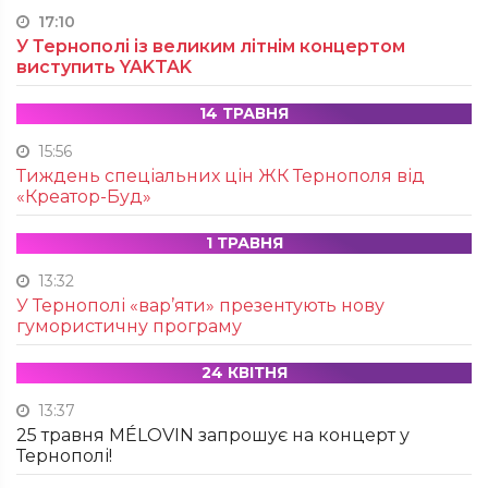
17:10
У Тернополі із великим літнім концертом
виступить YAKTAK
14 ТРАВНЯ
15:56
Тиждень спеціальних цін ЖК Тернополя від
«Креатор-Буд»
1 ТРАВНЯ
13:32
У Тернополі «вар’яти» презентують нову
гумористичну програму
24 КВІТНЯ
13:37
25 травня MÉLOVIN запрошує на концерт у
Тернополі!