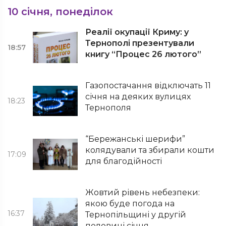
10 січня, понеділок
Реалії окупації Криму: у
Тернополі презентували
18:57
книгу “Процес 26 лютого”
Газопостачання відключать 11
січня на деяких вулицях
18:23
Тернополя
“Бережанські шерифи”
колядували та збирали кошти
17:09
для благодійності
Жовтий рівень небезпеки:
якою буде погода на
16:37
Тернопільщині у другій
половині січня