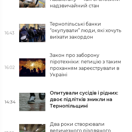
надзвичайний стан
Тернопільські банки
“окупували” люди, які хочуть
16:43
виїхати закордон
Закон про заборону
піротехніки: петицію з таким
16:02
проханням зареєстрували в
Україні
Опитували сусідів і рідних:
двоє підлітків зникли на
14:34
Тернопільщині
Два роки створювали
величезного різдвяного