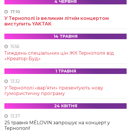
4 ЧЕРВНЯ
17:10
У Тернополі із великим літнім концертом
виступить YAKTAK
14 ТРАВНЯ
15:56
Тиждень спеціальних цін ЖК Тернополя від
«Креатор-Буд»
1 ТРАВНЯ
13:32
У Тернополі «вар’яти» презентують нову
гумористичну програму
24 КВІТНЯ
13:37
25 травня MÉLOVIN запрошує на концерт у
Тернополі!