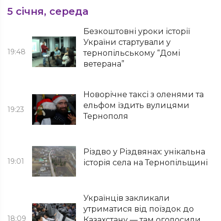
5 січня, середа
Безкоштовні уроки історії
України стартували у
19:48
тернопільському “Домі
ветерана”
Новорічне таксі з оленями та
ельфом їздить вулицями
19:23
Тернополя
Різдво у Різдвянах: унікальна
19:01
історія села на Тернопільщині
Українців закликали
утриматися від поїздок до
18:09
Казахстану — там оголосили