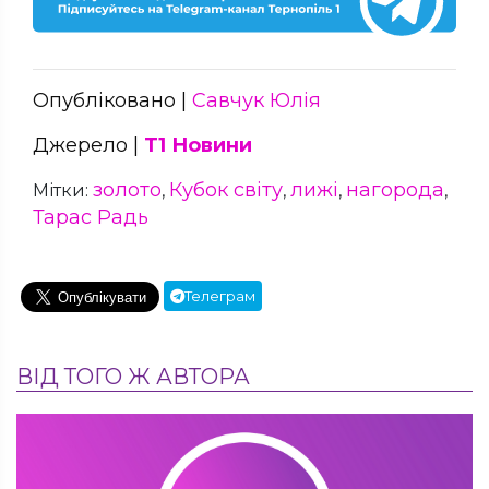
Опубліковано |
Савчук Юлія
Джерело |
Т1 Новини
золото
Кубок світу
лижі
нагорода
Мітки:
,
,
,
,
Тарас Радь
Телеграм
ВІД ТОГО Ж АВТОРА