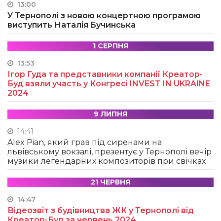
13:00
У Тернополі з новою концертною програмою
виступить Наталія Бучинська
1 СЕРПНЯ
13:53
Ігор Гуда та представники компанії Креатор-
Буд взяли участь у Конгресі INVEST IN UKRAINE
2024
9 ЛИПНЯ
14:41
Alex Pian, який грав під сиренами на
львівському вокзалі, презентує у Тернополі вечір
музики легендарних композиторів при свічках
21 ЧЕРВНЯ
14:47
Відеозвіт з будівництва ЖК у Тернополі від
Креатор-Буд за червень 2024