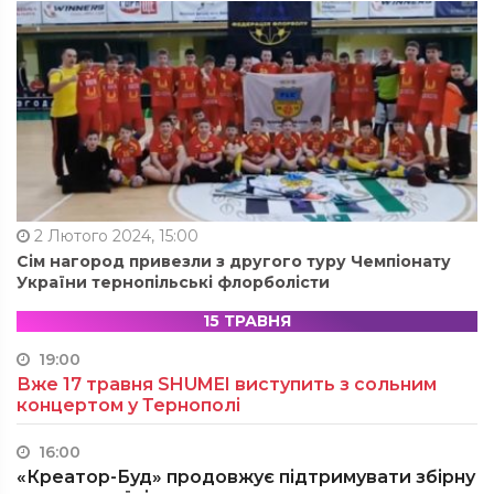
2 Лютого 2024, 15:00
Сім нагород привезли з другого туру Чемпіонату
України тернопільські флорболісти
15 ТРАВНЯ
19:00
Вже 17 травня SHUMEI виступить з сольним
концертом у Тернополі
16:00
«Креатор-Буд» продовжує підтримувати збірну