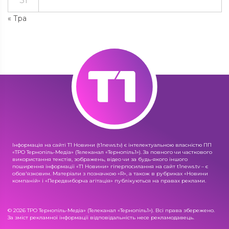
31
« Тра
Інформація на сайті Т1 Новини (t1news.tv) є інтелектуальною власністю ПП
«ТРО Тернопіль-Медіа» (Телеканал «Тернопіль1»). За повного чи часткового
використання текстів, зображень, відео чи за будь-якого іншого
поширення інформації «Т1 Новини» гіперпосилання на сайт t1news.tv – є
обов'язковим. Матеріали з позначкою «R», а також в рубриках «Новини
компаній» і «Передвиборча агітація» публікуються на правах реклами.
© 2026 ТРО Тернопіль-Медіа» (Телеканал «Тернопіль1»). Всі права збережено.
За зміст рекламної інформації відповідальність несе рекламодавець.