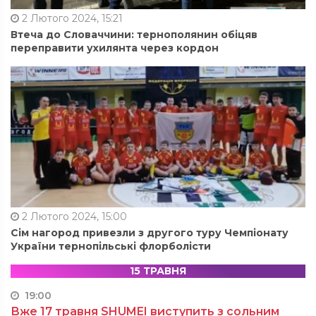
2 Лютого 2024, 15:21
Втеча до Словаччини: тернополянин обіцяв
переправити ухилянта через кордон
2 Лютого 2024, 15:00
Сім нагород привезли з другого туру Чемпіонату
України тернопільські флорболісти
15 ТРАВНЯ
19:00
Вже 17 травня SHUMEI виступить з сольним