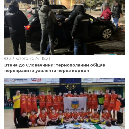
2 Лютого 2024, 15:21
Втеча до Словаччини: тернополянин обіцяв
переправити ухилянта через кордон