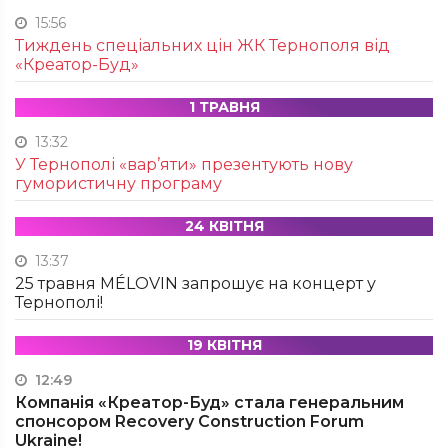
15:56
Тиждень спеціальних цін ЖК Тернополя від
«Креатор-Буд»
1 ТРАВНЯ
13:32
У Тернополі «вар’яти» презентують нову
гумористичну програму
24 КВІТНЯ
13:37
25 травня MÉLOVIN запрошує на концерт у
Тернополі!
19 КВІТНЯ
12:49
Компанія «Креатор-Буд» стала генеральним
спонсором Recovery Construction Forum
Ukraine!