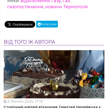
відключення газу
газ
Мітки:
,
,
газопостачання
новини Тернополя
,
Телеграм
ВІД ТОГО Ж АВТОРА
2 Лютого 2024, 17:19
Сторічний ювілей відзначив Тимотей Непийвода з