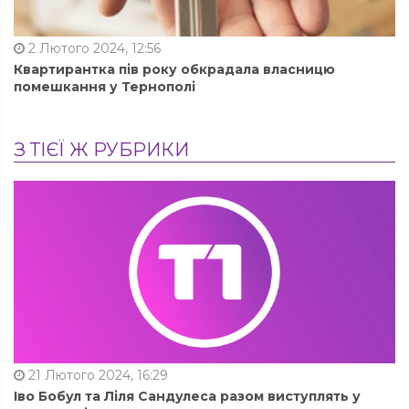
2 Лютого 2024, 12:56
Квартирантка пів року обкрадала власницю
помешкання у Тернополі
З ТІЄЇ Ж РУБРИКИ
21 Лютого 2024, 16:29
Іво Бобул та Ліля Сандулеса разом виступлять у