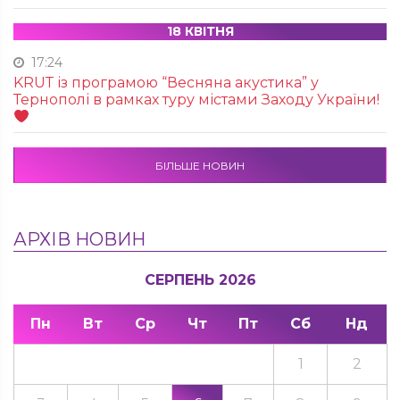
18 КВІТНЯ
17:24
KRUТ із програмою “Весняна акустика” у
Тернополі в рамках туру містами Заходу України!
БІЛЬШЕ НОВИН
АРХІВ НОВИН
СЕРПЕНЬ 2026
Пн
Вт
Ср
Чт
Пт
Сб
Нд
1
2