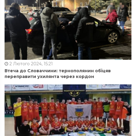
2 Лютого 2024, 15:21
Втеча до Словаччини: тернополянин обіцяв
переправити ухилянта через кордон