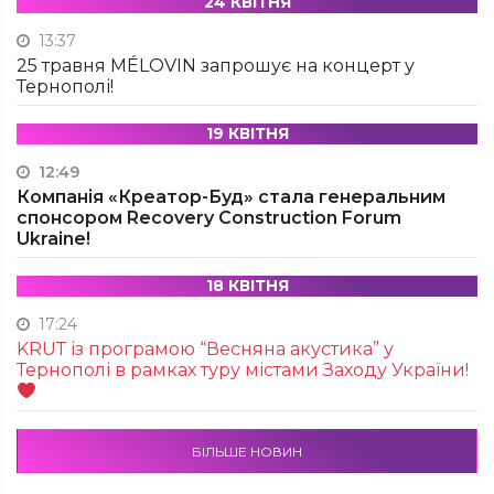
24 КВІТНЯ
13:37
25 травня MÉLOVIN запрошує на концерт у
Тернополі!
19 КВІТНЯ
12:49
Компанія «Креатор-Буд» стала генеральним
спонсором Recovery Construction Forum
Ukraine!
18 КВІТНЯ
17:24
KRUТ із програмою “Весняна акустика” у
Тернополі в рамках туру містами Заходу України!
БІЛЬШЕ НОВИН