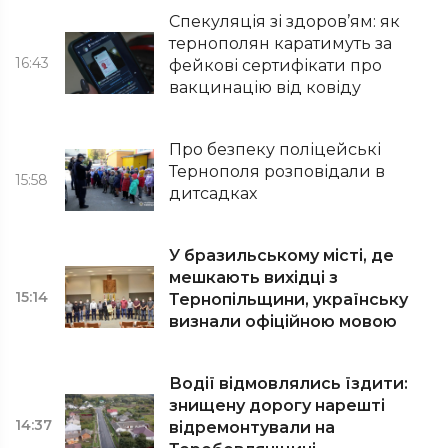
Спекуляція зі здоров’ям: як
тернополян каратимуть за
16:43
фейкові сертифікати про
вакцинацію від ковіду
Про безпеку поліцейські
Тернополя розповідали в
15:58
дитсадках
У бразильському місті, де
мешкають вихідці з
15:14
Тернопільщини, українську
визнали офіційною мовою
Водії відмовлялись їздити:
знищену дорогу нарешті
14:37
відремонтували на