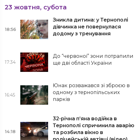
23 жовтня, субота
Зникла дитина: у Тернополі
дівчинка не повернулася
18:56
додому з тренування
До “червоної” зони потрапили
17:34
ще дві області України
Юнак розважався зі зброєю в
одному з тернопільських
16:45
парків
32-річна п’яна водійка в
Тернополі спричинила аварію
14:18
та розбила вікно в
поліцейській автівці (відео)