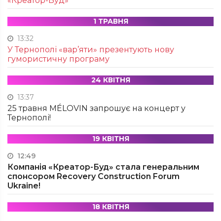
«Креатор-Буд»
1 ТРАВНЯ
13:32
У Тернополі «вар’яти» презентують нову
гумористичну програму
24 КВІТНЯ
13:37
25 травня MÉLOVIN запрошує на концерт у
Тернополі!
19 КВІТНЯ
12:49
Компанія «Креатор-Буд» стала генеральним
спонсором Recovery Construction Forum
Ukraine!
18 КВІТНЯ