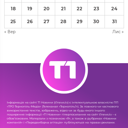
18
19
20
21
22
23
24
25
26
27
28
29
30
31
« Вер
Лис »
Інформація на сайті Т1 Новини (t1news.tv) є інтелектуальною власністю ПП
«ТРО Тернопіль-Медіа» (Телеканал «Тернопіль1»). За повного чи часткового
використання текстів, зображень, відео чи за будь-якого іншого
поширення інформації «Т1 Новини» гіперпосилання на сайт t1news.tv – є
обов'язковим. Матеріали з позначкою «R», а також в рубриках «Новини
компаній» і «Передвиборча агітація» публікуються на правах реклами.