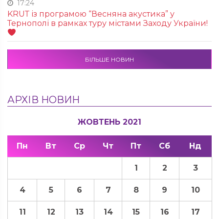
17:24
KRUТ із програмою “Весняна акустика” у
Тернополі в рамках туру містами Заходу України!
БІЛЬШЕ НОВИН
АРХІВ НОВИН
ЖОВТЕНЬ 2021
Пн
Вт
Ср
Чт
Пт
Сб
Нд
1
2
3
4
5
6
7
8
9
10
11
12
13
14
15
16
17