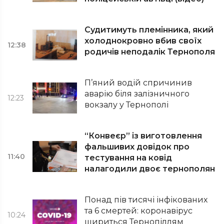
Судитимуть племінника, який
холоднокровно вбив своїх
12:38
родичів неподалік Тернополя
П’яний водій спричинив
аварію біля залізничного
12:23
вокзалу у Тернополі
“Конвеєр” із виготовлення
фальшивих довідок про
11:40
тестування на ковід
налагодили двоє тернополян
Понад пів тисячі інфікованих
та 6 смертей: коронавірус
10:24
шириться Тернопіллям