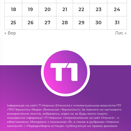
18
19
20
21
22
23
24
25
26
27
28
29
30
31
« Вер
Лис »
Інформація на сайті Т1 Новини (t1news.tv) є інтелектуальною власністю ПП
«ТРО Тернопіль-Медіа» (Телеканал «Тернопіль1»). За повного чи часткового
використання текстів, зображень, відео чи за будь-якого іншого
поширення інформації «Т1 Новини» гіперпосилання на сайт t1news.tv – є
обов'язковим. Матеріали з позначкою «R», а також в рубриках «Новини
компаній» і «Передвиборча агітація» публікуються на правах реклами.