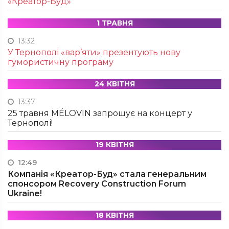
«Креатор-Буд»
1 ТРАВНЯ
13:32
У Тернополі «вар’яти» презентують нову
гумористичну програму
24 КВІТНЯ
13:37
25 травня MÉLOVIN запрошує на концерт у
Тернополі!
19 КВІТНЯ
12:49
Компанія «Креатор-Буд» стала генеральним
спонсором Recovery Construction Forum
Ukraine!
18 КВІТНЯ