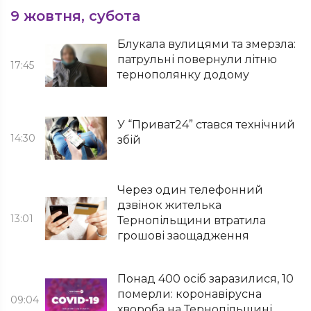
9 жовтня, субота
Блукала вулицями та змерзла:
патрульні повернули літню
17:45
тернополянку додому
У “Приват24” стався технічний
14:30
збій
Через один телефонний
дзвінок жителька
13:01
Тернопільщини втратила
грошові заощадження
Понад 400 осіб заразилися, 10
померли: коронавірусна
09:04
хвороба на Тернопільщині