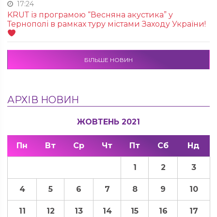
17:24
KRUТ із програмою “Весняна акустика” у
Тернополі в рамках туру містами Заходу України!
БІЛЬШЕ НОВИН
АРХІВ НОВИН
ЖОВТЕНЬ 2021
Пн
Вт
Ср
Чт
Пт
Сб
Нд
1
2
3
4
5
6
7
8
9
10
11
12
13
14
15
16
17