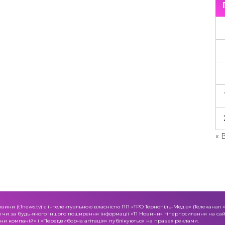
« 
овини (t1news.tv) є інтелектуальною власністю ПП «ТРО Тернопіль-Медіа» (Телеканал 
о чи за будь-якого іншого поширення інформації «Т1 Новини» гіперпосилання на сайт
и компаній» і «Передвиборча агітація» публікуються на правах реклами.