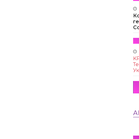
К
г
Co
KR
Те
Ук
А