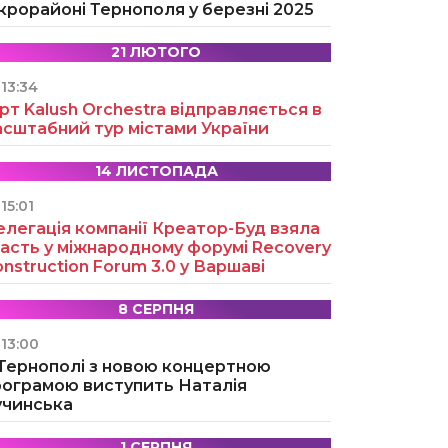
крорайоні Тернополя у березні 2025
21 ЛЮТОГО
13:34
рт Kalush Orchestra відправляється в
асштабний тур містами України
14 ЛИСТОПАДА
15:01
легація компанії Креатор-Буд взяла
асть у міжнародному форумі Recovery
nstruction Forum 3.0 у Варшаві
8 СЕРПНЯ
13:00
 Тернополі з новою концертною
рограмою виступить Наталія
учинська
1 СЕРПНЯ