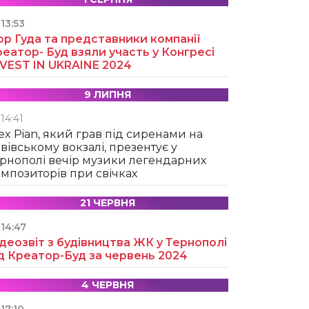
13:53
ор Гуда та представники компанії
еатор- Буд взяли участь у Конгресі
NVEST IN UKRAINE 2024
9 ЛИПНЯ
14:41
ex Pian, який грав під сиренами на
вівському вокзалі, презентує у
рнополі вечір музики легендарних
мпозиторів при свічках
21 ЧЕРВНЯ
14:47
деозвіт з будівництва ЖК у Тернополі
д Креатор-Буд за червень 2024
4 ЧЕРВНЯ