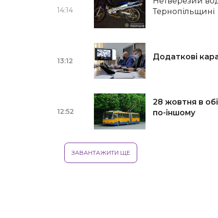
Нетверезий вод
14:14
Тернопільщині
Додаткові кар
13:12
28 жовтня в об
12:52
по-іншому
ЗАВАНТАЖИТИ ЩЕ