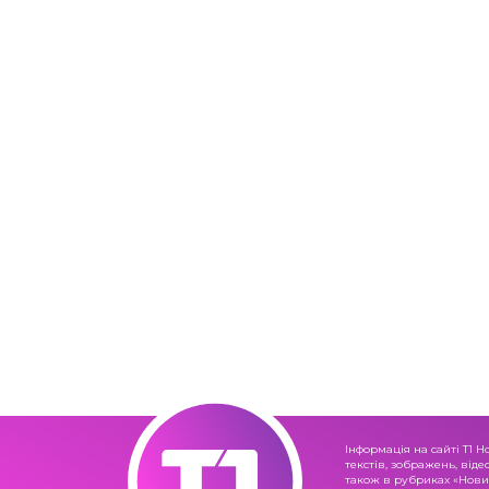
Інформація на сайті Т1 Н
текстів, зображень, віде
також в рубриках «Новин