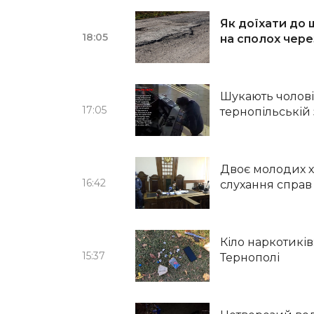
Як доїхати до 
18:05
на сполох чере
Шукають чолові
17:05
тернопільській
Двоє молодих х
16:42
слухання справ
Кіло наркотикі
15:37
Тернополі