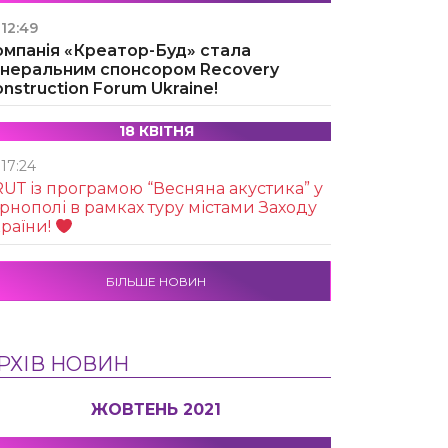
12:49
омпанія «Креатор-Буд» стала
енеральним спонсором Recovery
nstruction Forum Ukraine!
18 КВІТНЯ
17:24
UТ із програмою “Весняна акустика” у
рнополі в рамках туру містами Заходу
раїни!
БІЛЬШЕ НОВИН
РХІВ НОВИН
ЖОВТЕНЬ 2021