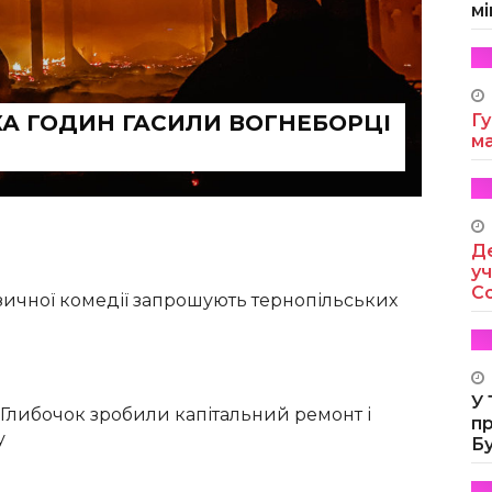
мі
КА ГОДИН ГАСИЛИ ВОГНЕБОРЦІ
Гу
м
Де
уч
Co
зичної комедії запрошують тернопільських
У
 Глибочок зробили капітальний ремонт і
п
у
Б