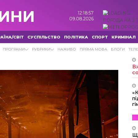
ИНИ
12:18:58
09.08.2026
ПОГОДА НА 2 
АЇНА/СВІТ
СУСПІЛЬСТВО
ПОЛІТИКА
СПОРТ
КРИМІНАЛ
ПРОГРАМИ
РУБРИКИ
НАЖИВО
ПРЯМА МОВА
БЛОГИ
ТЕЛ
Вж
с
«
пі
г
Щ