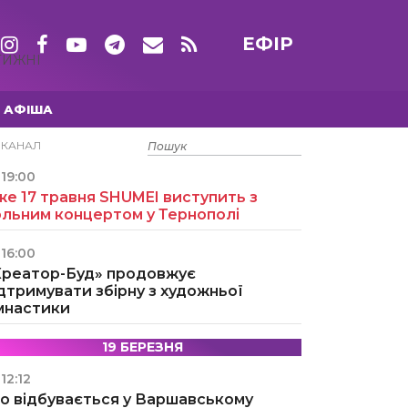
ЕФІР
ТИЖНІ
АФІША
15 ТРАВНЯ
ЕКАНАЛ
19:00
е 17 травня SHUMEI виступить з
ольним концертом у Тернополі
16:00
Креатор-Буд» продовжує
дтримувати збірну з художньої
імнастики
19 БЕРЕЗНЯ
12:12
о відбувається у Варшавському