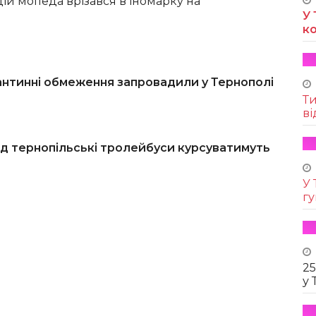
ій мопеда врізався в іномарку на
У 
к
антинні обмеження запровадили у Тернополі
Т
ві
ід тернопільські тролейбуси курсуватимуть
У 
г
25
у 