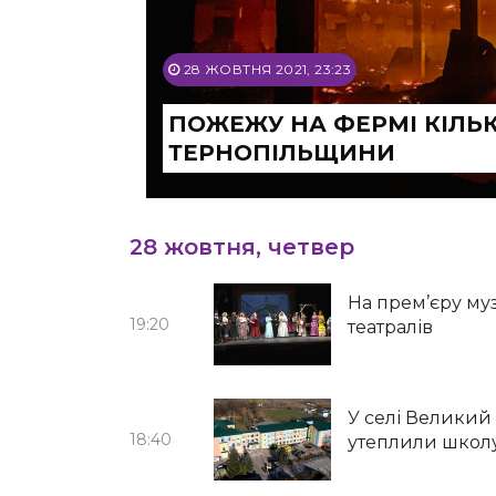
28 ЖОВТНЯ 2021, 23:23
ПОЖЕЖУ НА ФЕРМІ КІЛЬ
ТЕРНОПІЛЬЩИНИ
28 жовтня, четвер
На прем’єру му
19:20
театралів
У селі Великий
18:40
утеплили школ