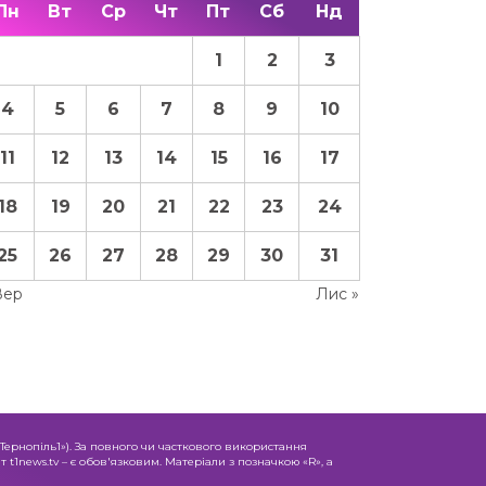
Пн
Вт
Ср
Чт
Пт
Сб
Нд
1
2
3
4
5
6
7
8
9
10
11
12
13
14
15
16
17
18
19
20
21
22
23
24
25
26
27
28
29
30
31
Вер
Лис »
«Тернопіль1»). За повного чи часткового використання
 t1news.tv – є обов'язковим. Матеріали з позначкою «R», а