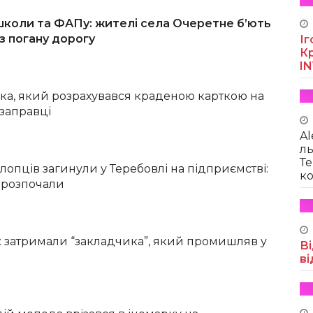
школи та ФАПу: жителі села Очеретне б’ють
з погану дорогу
Іг
Кр
I
ка, який розрахувався краденою карткою на
 заправці
Al
ль
Те
лопців загинули у Теребовлі на підприємстві:
ко
 розпочали
в: затримали “закладчика”, який промишляв у
Ві
ві