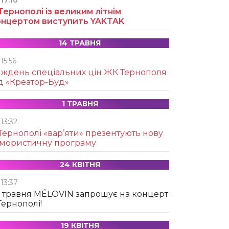
17:10
Тернополі із великим літнім
онцертом виступить YAKTAK
14 ТРАВНЯ
15:56
иждень спеціальних цін ЖК Тернополя
д «Креатор-Буд»
1 ТРАВНЯ
13:32
Тернополі «вар’яти» презентують нову
умористичну програму
24 КВІТНЯ
13:37
 травня MÉLOVIN запрошує на концерт
Тернополі!
19 КВІТНЯ