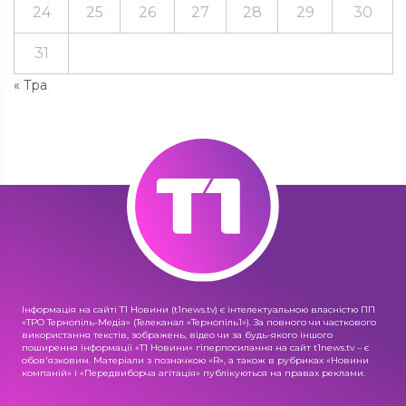
24
25
26
27
28
29
30
31
« Тра
Інформація на сайті Т1 Новини (t1news.tv) є інтелектуальною власністю ПП
«ТРО Тернопіль-Медіа» (Телеканал «Тернопіль1»). За повного чи часткового
використання текстів, зображень, відео чи за будь-якого іншого
поширення інформації «Т1 Новини» гіперпосилання на сайт t1news.tv – є
обов'язковим. Матеріали з позначкою «R», а також в рубриках «Новини
компаній» і «Передвиборча агітація» публікуються на правах реклами.