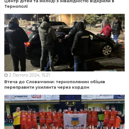
Центр дітей та молоді з інвалідністю відкрили в
Тернополі
2 Лютого 2024, 15:21
Втеча до Словаччини: тернополянин обіцяв
переправити ухилянта через кордон