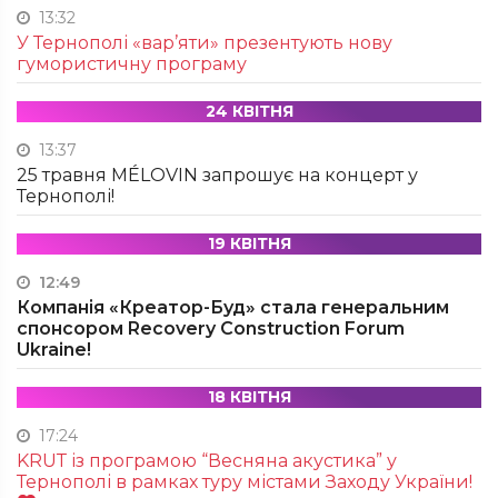
13:32
У Тернополі «вар’яти» презентують нову
гумористичну програму
24 КВІТНЯ
13:37
25 травня MÉLOVIN запрошує на концерт у
Тернополі!
19 КВІТНЯ
12:49
Компанія «Креатор-Буд» стала генеральним
спонсором Recovery Construction Forum
Ukraine!
18 КВІТНЯ
17:24
KRUТ із програмою “Весняна акустика” у
Тернополі в рамках туру містами Заходу України!