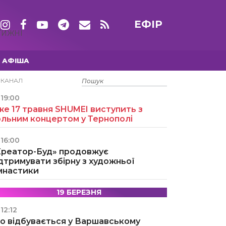
ЕФІР
ТИЖНІ
АФІША
15 ТРАВНЯ
ЕКАНАЛ
19:00
е 17 травня SHUMEI виступить з
ольним концертом у Тернополі
16:00
Креатор-Буд» продовжує
дтримувати збірну з художньої
імнастики
19 БЕРЕЗНЯ
12:12
о відбувається у Варшавському