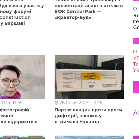
уд взяла участь у
презентації апарт-готелю в
ному форумі
БФК Central Park —
К
Construction
«Креатор-Буд»
г
 у Варшаві
Co
KR
Те
Ук
2024, 13:55
26 Січня 2024, 13:46
 фотографій
Партію вакцин проти проти
А
ьської
дифтерії, кашлюку
тки відкриють в
отримала Україна
і