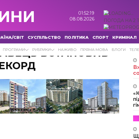
ИНИ
01:52:20
08.08.2026
ПОГОДА НА 2 
АЇНА/СВІТ
СУСПІЛЬСТВО
ПОЛІТИКА
СПОРТ
КРИМІНАЛ
ЛАВЕЦЬ ВСТАНОВИВ
ПРОГРАМИ
РУБРИКИ
НАЖИВО
ПРЯМА МОВА
БЛОГИ
ТЕЛ
РЕКОРД
Вж
с
«
пі
г
Щ