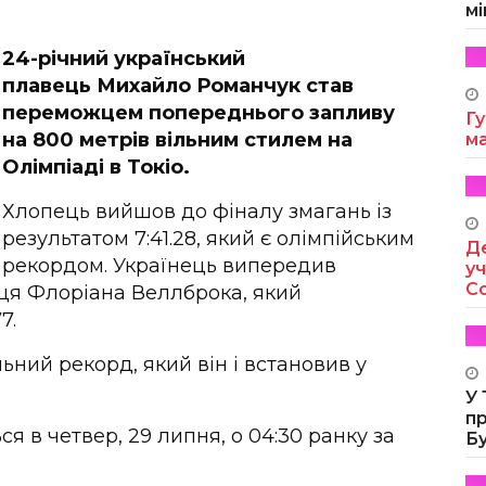
мі
24-річний український
плавець Михайло Романчук став
переможцем попереднього запливу
Гу
на 800 метрів вільним стилем на
м
Олімпіаді в Токіо.
Хлопець вийшов до фіналу змагань із
результатом 7:41.28, який є олімпійським
Де
рекордом. Українець випередив
уч
Co
ця Флоріана Веллброка, який
7.
ний рекорд, який він і встановив у
У
п
я в четвер, 29 липня, о 04:30 ранку за
Б