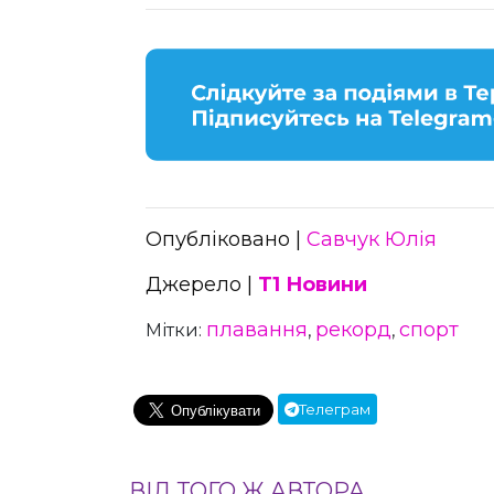
Опубліковано |
Савчук Юлія
Джерело |
Т1 Новини
плавання
рекорд
спорт
Мітки:
,
,
Телеграм
ВІД ТОГО Ж АВТОРА