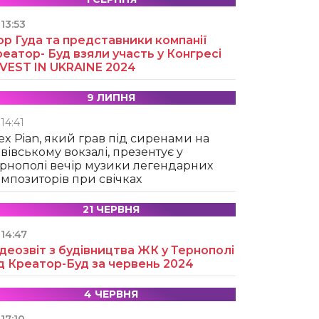
13:53
ор Гуда та представники компанії
еатор- Буд взяли участь у Конгресі
NVEST IN UKRAINE 2024
9 ЛИПНЯ
14:41
ex Pian, який грав під сиренами на
вівському вокзалі, презентує у
рнополі вечір музики легендарних
мпозиторів при свічках
21 ЧЕРВНЯ
14:47
деозвіт з будівництва ЖК у Тернополі
д Креатор-Буд за червень 2024
4 ЧЕРВНЯ