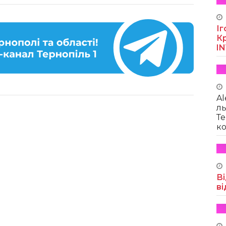
Іг
Кр
I
Al
ль
Те
ко
Ві
ві