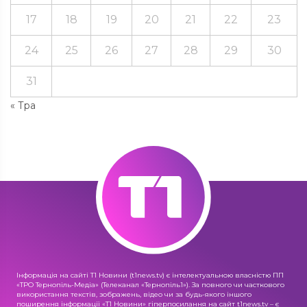
17
18
19
20
21
22
23
24
25
26
27
28
29
30
31
« Тра
Інформація на сайті Т1 Новини (t1news.tv) є інтелектуальною власністю ПП
«ТРО Тернопіль-Медіа» (Телеканал «Тернопіль1»). За повного чи часткового
використання текстів, зображень, відео чи за будь-якого іншого
поширення інформації «Т1 Новини» гіперпосилання на сайт t1news.tv – є