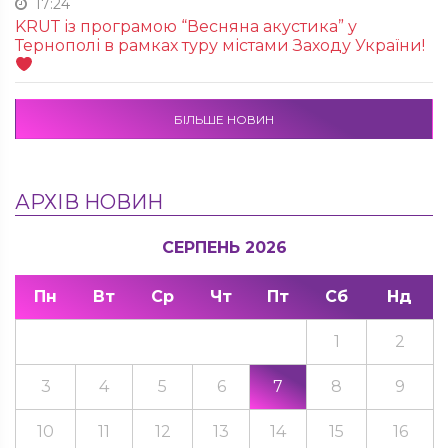
17:24
KRUТ із програмою “Весняна акустика” у
Тернополі в рамках туру містами Заходу України!
БІЛЬШЕ НОВИН
АРХІВ НОВИН
СЕРПЕНЬ 2026
Пн
Вт
Ср
Чт
Пт
Сб
Нд
1
2
3
4
5
6
7
8
9
10
11
12
13
14
15
16