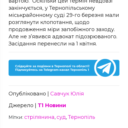
вартою. Оскільки цей термін невдовзі
закінчується, у Тернопільському
міськрайонному суді 29-го березня мали
розглянути клопотання, щодо
продовження міри запобіжного заходу.
Але не з’явився адвокат підозрюваного.
Засідання перенесли на 1 квітня.
Опубліковано |
Савчук Юлія
Джерело |
Т1 Новини
стрілянина
суд
Тернопіль
Мітки:
,
,