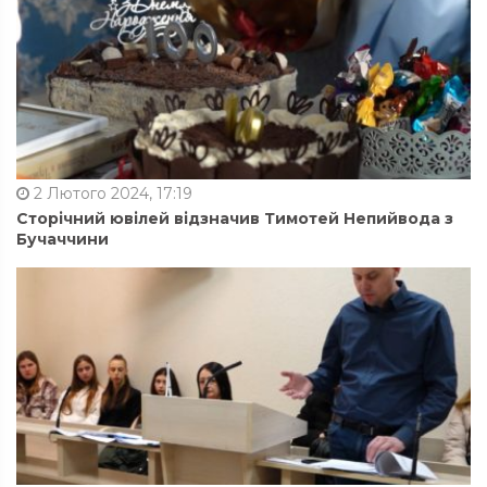
2 Лютого 2024, 17:19
Сторічний ювілей відзначив Тимотей Непийвода з
Бучаччини