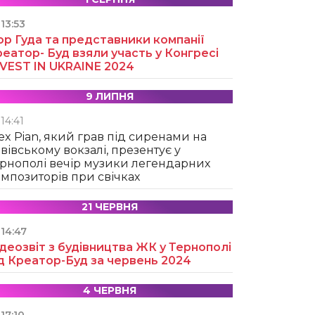
13:53
ор Гуда та представники компанії
еатор- Буд взяли участь у Конгресі
NVEST IN UKRAINE 2024
9 ЛИПНЯ
14:41
ex Pian, який грав під сиренами на
вівському вокзалі, презентує у
рнополі вечір музики легендарних
мпозиторів при свічках
21 ЧЕРВНЯ
14:47
деозвіт з будівництва ЖК у Тернополі
д Креатор-Буд за червень 2024
4 ЧЕРВНЯ