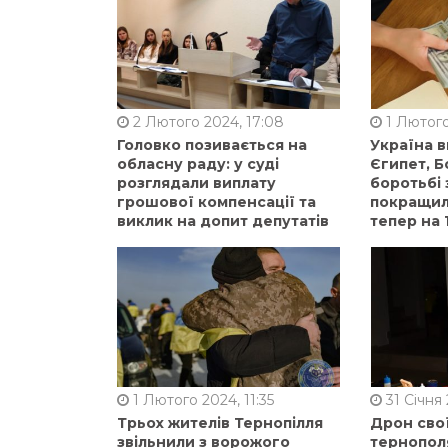
2 Лютого 2024, 17:08
1 Лютого
Головко позивається на
Україна 
обласну раду: у суді
Єгипет, Б
розглядали виплату
боротьбі 
грошової компенсації та
покращили
виклик на допит депутатів
тепер на 
1 Лютого 2024, 11:35
31 Січня 
Трьох жителів Тернопілля
Дрон сво
звільнили з ворожого
тернопол