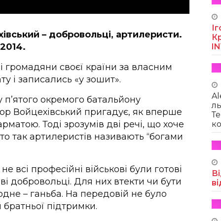
Іг
хівський – добровольці, артилеристи.
Кр
 2014.
I
мі громадяни своєї країни за власним
у і записались «у зошит».
Al
 п’ятого окремого батальйону
ль
Ігор Войцехівський пригадує, як вперше
Те
рматою. Тоді зрозумів дві речі, що хоче
ко
сто так артилеристів називають “богами
не всі професійні військові були готові
Ві
ві добровольці. Для них втекти чи бути
ві
дне – ганьба. На передовій не було
 братньої підтримки.