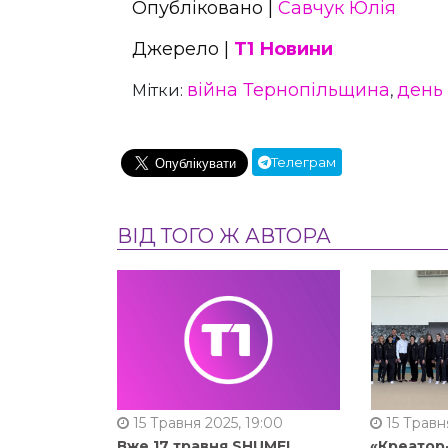
Опубліковано |
Савчук Юлія
Джерело |
Т1 Новини
війна Тернопільщина
день
Мітки:
,
Телеграм
ВІД ТОГО Ж АВТОРА
15 Травня 2025, 19:00
15 Травня
Вже 17 травня SHUMEI
«Креатор