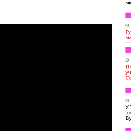
мі
Гу
м
Де
уч
Co
У
п
Б