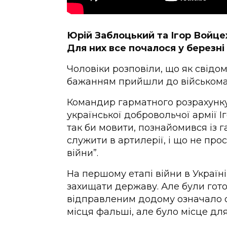
Юрій Заблоцький та Ігор Войце
Для них все почалося у березні
Чоловіки розповіли, що як свідо
бажанням прийшли до військомат
Командир гарматного розрахунку
української добровольчої армії 
так би мовити, познайомився із га
служити в артилерії, і що не про
війни”.
На першому етапі війни в Україні 
захищати державу. Але були гото
відправленим додому означало о
місця фальші, але було місце для