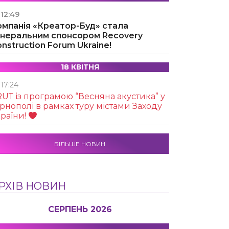
12:49
омпанія «Креатор-Буд» стала
енеральним спонсором Recovery
nstruction Forum Ukraine!
18 КВІТНЯ
17:24
UТ із програмою “Весняна акустика” у
рнополі в рамках туру містами Заходу
раїни!
БІЛЬШЕ НОВИН
РХІВ НОВИН
СЕРПЕНЬ 2026