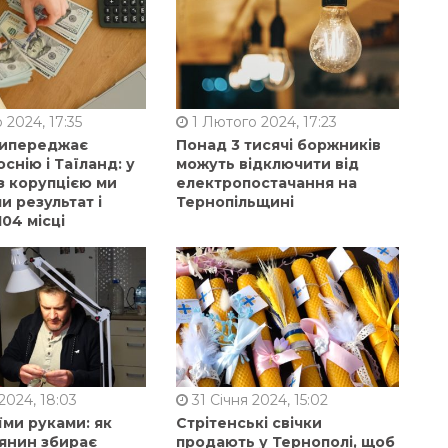
 2024, 17:35
1 Лютого 2024, 17:23
випереджає
Понад 3 тисячі боржників
оснію і Таїланд: у
можуть відключити від
з корупцією ми
електропостачання на
 результат і
Тернопільщині
104 місці
2024, 18:03
31 Січня 2024, 15:02
їми руками: як
Стрітенські свічки
янин збирає
продають у Тернополі, щоб