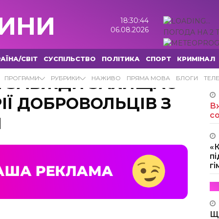
ИНИ
18:30:45
06.08.2026
ПОГОДА НА 2 
АЇНА/СВІТ
СУСПІЛЬСТВО
ПОЛІТИКА
СПОРТ
КРИМІНАЛ
 ЗАВЖДИ ЗАХИЩАЄ
ПРОГРАМИ
РУБРИКИ
НАЖИВО
ПРЯМА МОВА
БЛОГИ
ТЕЛ
ІЇ ДОБРОВОЛЬЦІВ З
Вж
с
И
«
пі
г
Щ