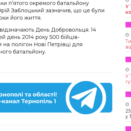
ки п’ятого окремого батальйону
У 
Юрій Заблоцький зазначив, що це були
к
оки його життя.
і відзначають День Добровольця. 14
ей день 2014 року 500 бійців-
Т
на полігон Нові Петрівці для
ві
ого батальйону.
У 
г
25
у 