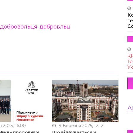
К
г
Co
 добровольця
добровльці
,
KR
Те
Ук
А
 2025, 16:00
19 Березня 2025, 12:12
-Буд» продовжує
Що відбувається у