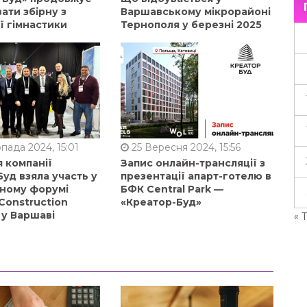
ати збірну з
Варшавському мікрорайоні
ї гімнастики
Тернополя у березні 2025
пада 2024, 15:01
25 Вересня 2024, 15:56
 компанії
Запис онлайн-трансляції з
уд взяла участь у
презентації апарт-готелю в
ному форумі
БФК Central Park —
Construction
«Креатор-Буд»
 у Варшаві
« 