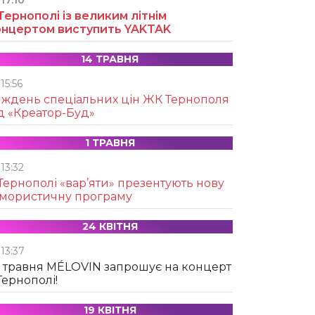
17:10
Тернополі із великим літнім
онцертом виступить YAKTAK
14 ТРАВНЯ
15:56
иждень спеціальних цін ЖК Тернополя
д «Креатор-Буд»
1 ТРАВНЯ
13:32
Тернополі «вар’яти» презентують нову
умористичну програму
24 КВІТНЯ
13:37
 травня MÉLOVIN запрошує на концерт
Тернополі!
19 КВІТНЯ