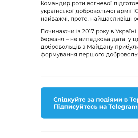
Командир роти вогневої підготов
української добровольчої армії 
найважчі, проте, найщасливіші р
Починаючи із 2017 року в Україн
березня – не випадкова дата, у ц
добровольців з Майдану прибули 
формування першого добровольч