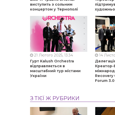
виступить з сольним
підтримув
концертом у Тернополі
художньо
21 Лютого 2025, 13:34
14 Листо
Гурт Kalush Orchestra
Делегація
відправляється в
Креатор-Б
масштабний тур містами
міжнарод
України
Recovery 
Forum 3.0
З ТІЄЇ Ж РУБРИКИ