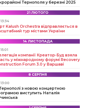
крорайоні Тернополя у березні 2025
21 ЛЮТОГО
13:34
рт Kalush Orchestra відправляється в
асштабний тур містами України
14 ЛИСТОПАДА
15:01
легація компанії Креатор-Буд взяла
асть у міжнародному форумі Recovery
nstruction Forum 3.0 у Варшаві
8 СЕРПНЯ
13:00
 Тернополі з новою концертною
рограмою виступить Наталія
учинська
1 СЕРПНЯ