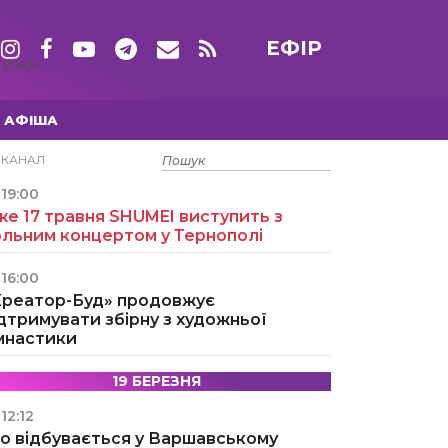
ЕФІР
ТИЖНІ
АФІША
15 ТРАВНЯ
ЕКАНАЛ
19:00
е 17 травня SHUMEI виступить з
ольним концертом у Тернополі
16:00
Креатор-Буд» продовжує
дтримувати збірну з художньої
імнастики
19 БЕРЕЗНЯ
12:12
о відбувається у Варшавському