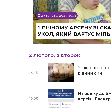
2 ЛЮТОГО 2021, 19:04
1-РІЧНОМУ АРСЕНУ ЗІ С
УКОЛ, ЯКИЙ ВАРТУЄ МІЛ
2 лютого, вівторок
У лікарні на Т
18:26
рідний син
На шляху до SM
16:00
версія “Елект