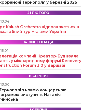
крорайоні Тернополя у березні 2025
21 ЛЮТОГО
13:34
рт Kalush Orchestra відправляється в
асштабний тур містами України
14 ЛИСТОПАДА
15:01
легація компанії Креатор-Буд взяла
асть у міжнародному форумі Recovery
nstruction Forum 3.0 у Варшаві
8 СЕРПНЯ
13:00
 Тернополі з новою концертною
рограмою виступить Наталія
учинська
1 СЕРПНЯ