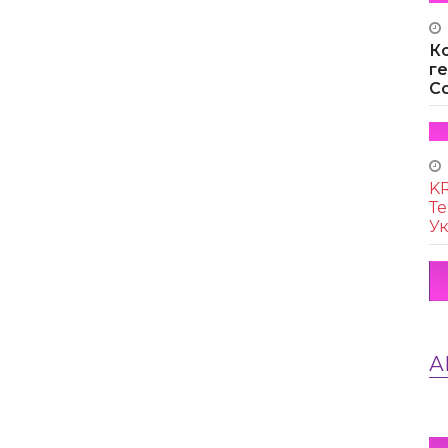
К
г
Co
KR
Те
Ук
А