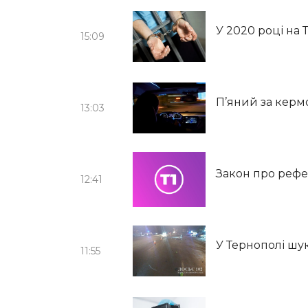
У 2020 році на
15:09
П’яний за керм
13:03
Закон про рефе
12:41
У Тернополі ш
11:55