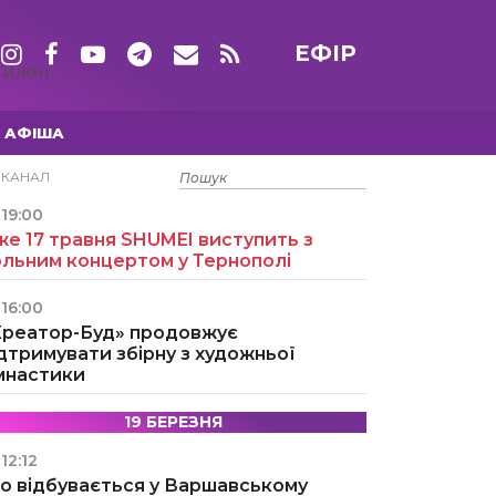
ЕФІР
ТИЖНІ
АФІША
15 ТРАВНЯ
ЕКАНАЛ
19:00
е 17 травня SHUMEI виступить з
ольним концертом у Тернополі
16:00
Креатор-Буд» продовжує
дтримувати збірну з художньої
імнастики
19 БЕРЕЗНЯ
12:12
о відбувається у Варшавському