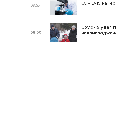
COVID-19 на Тер
09:53
Covid-19 у ваг
08:00
новонароджено