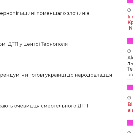
 Тернопільщині поменшало злочинів
Іг
Кр
I
ом: ДТП у центрі Тернополя
Al
ль
Те
ко
рендум: чи готові українці до народовладдя
Ві
укають очевидця смертельного ДТП
ві