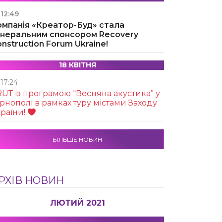
12:49
омпанія «Креатор-Буд» стала
енеральним спонсором Recovery
nstruction Forum Ukraine!
18 КВІТНЯ
17:24
UТ із програмою “Весняна акустика” у
рнополі в рамках туру містами Заходу
раїни!
БІЛЬШЕ НОВИН
РХІВ НОВИН
ЛЮТИЙ 2021