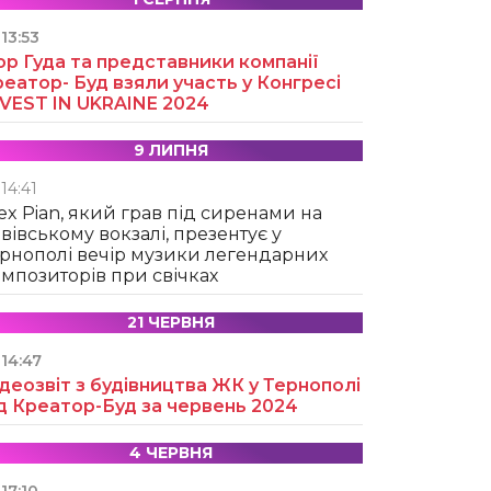
13:53
ор Гуда та представники компанії
еатор- Буд взяли участь у Конгресі
NVEST IN UKRAINE 2024
9 ЛИПНЯ
14:41
ex Pian, який грав під сиренами на
вівському вокзалі, презентує у
рнополі вечір музики легендарних
мпозиторів при свічках
21 ЧЕРВНЯ
14:47
деозвіт з будівництва ЖК у Тернополі
д Креатор-Буд за червень 2024
4 ЧЕРВНЯ