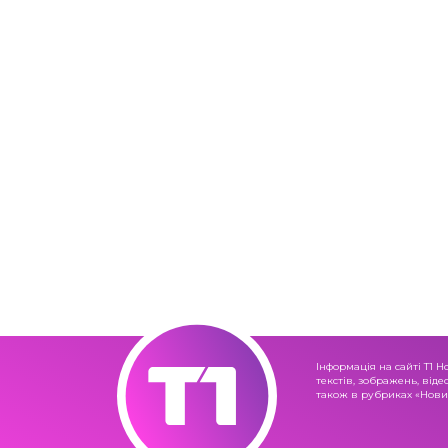
Інформація на сайті Т1 Н
текстів, зображень, віде
також в рубриках «Новин