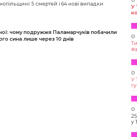
нопільщині: 5 смертей і 64 нові випадки
У 
к
ітної: чому подружжя Паламарчуків побачили
го сина лише через 10 днів
Т
ві
У 
г
25
у 