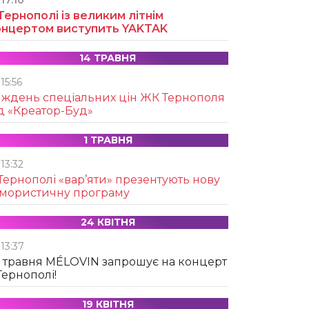
17:10
Тернополі із великим літнім
онцертом виступить YAKTAK
14 ТРАВНЯ
15:56
иждень спеціальних цін ЖК Тернополя
д «Креатор-Буд»
1 ТРАВНЯ
13:32
Тернополі «вар’яти» презентують нову
умористичну програму
24 КВІТНЯ
13:37
 травня MÉLOVIN запрошує на концерт
Тернополі!
19 КВІТНЯ