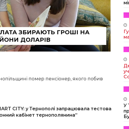
мі
КАЛАТА ЗБИРАЮТЬ ГРОШІ НА
Гу
м
ЬЙОНИ ДОЛАРІВ
Де
уч
Co
ернопільщині помер пенсіонер, якого побив
У
ART CITY: у Тернополі запрацювала тестова
п
ронний кабінет тернополянина”
Б