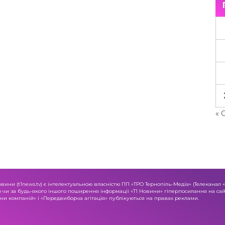
« 
овини (t1news.tv) є інтелектуальною власністю ПП «ТРО Тернопіль-Медіа» (Телеканал 
о чи за будь-якого іншого поширення інформації «Т1 Новини» гіперпосилання на сайт
и компаній» і «Передвиборча агітація» публікуються на правах реклами.