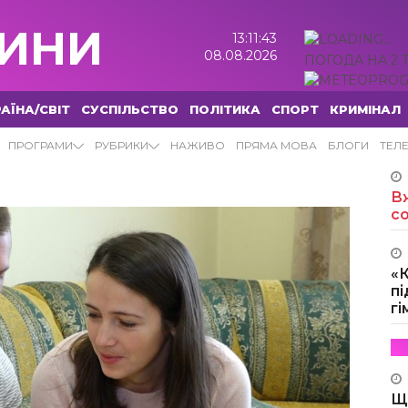
ИНИ
13:11:44
08.08.2026
ПОГОДА НА 2 
АЇНА/СВІТ
СУСПІЛЬСТВО
ПОЛІТИКА
СПОРТ
КРИМІНАЛ
ПРОГРАМИ
РУБРИКИ
НАЖИВО
ПРЯМА МОВА
БЛОГИ
ТЕЛ
Вж
с
«
пі
г
Щ