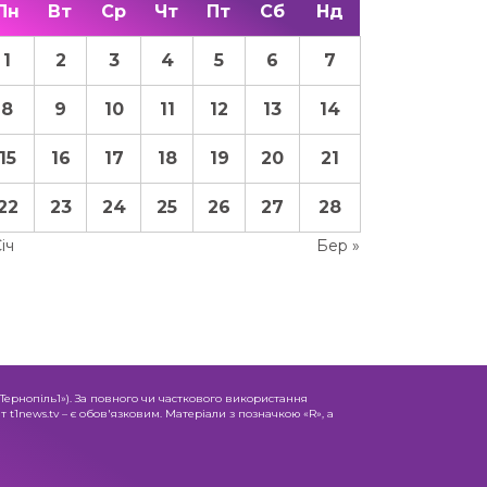
Пн
Вт
Ср
Чт
Пт
Сб
Нд
1
2
3
4
5
6
7
8
9
10
11
12
13
14
15
16
17
18
19
20
21
22
23
24
25
26
27
28
Січ
Бер »
«Тернопіль1»). За повного чи часткового використання
 t1news.tv – є обов'язковим. Матеріали з позначкою «R», а