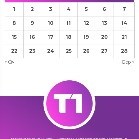
1
2
3
4
5
6
7
8
9
10
11
12
13
14
15
16
17
18
19
20
21
22
23
24
25
26
27
28
« Січ
Бер »
Інформація на сайті Т1 Новини (t1news.tv) є інтелектуальною власністю ПП