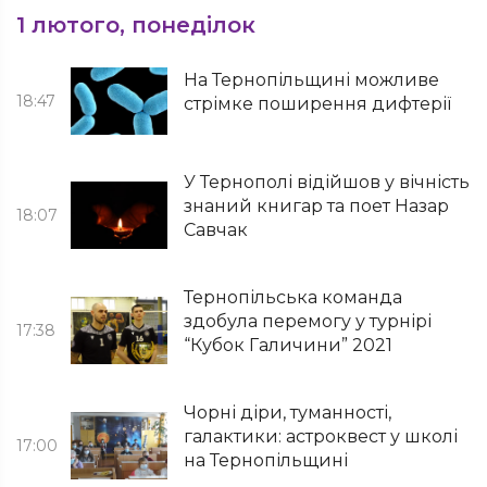
1 лютого, понеділок
На Тернопільщині можливе
18:47
стрімке поширення дифтерії
У Тернополі відійшов у вічність
знаний книгар та поет Назар
18:07
Савчак
Тернопільська команда
здобула перемогу у турнірі
17:38
“Кубок Галичини” 2021
Чорні діри, туманності,
галактики: астроквест у школі
17:00
на Тернопільщині