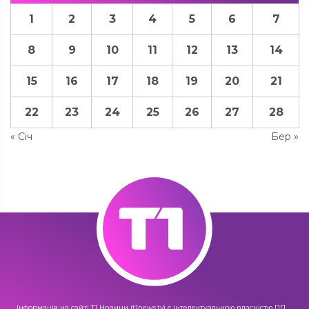
1
2
3
4
5
6
7
8
9
10
11
12
13
14
15
16
17
18
19
20
21
22
23
24
25
26
27
28
« Січ
Бер »
Інформація на сайті Т1 Новини (t1news.tv) є інтелектуальною власністю ПП