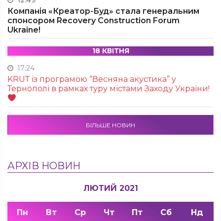
12:49
Компанія «Креатор-Буд» стала генеральним
спонсором Recovery Construction Forum
Ukraine!
18 КВІТНЯ
17:24
KRUТ із програмою “Весняна акустика” у
Тернополі в рамках туру містами Заходу України!
БІЛЬШЕ НОВИН
АРХІВ НОВИН
ЛЮТИЙ 2021
Пн
Вт
Ср
Чт
Пт
Сб
Нд