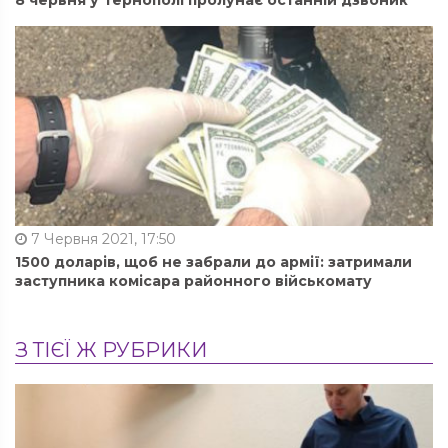
8 червня у Тернополі пролунає останній дзвоник
7 Червня 2021, 17:50
1500 доларів, щоб не забрали до армії: затримали
заступника комісара районного військомату
З ТІЄЇ Ж РУБРИКИ