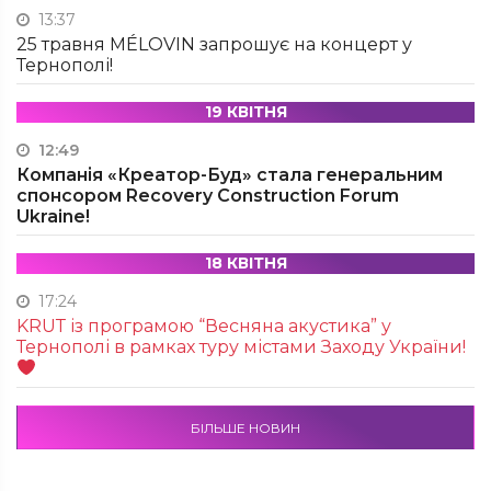
13:37
25 травня MÉLOVIN запрошує на концерт у
Тернополі!
19 КВІТНЯ
12:49
Компанія «Креатор-Буд» стала генеральним
спонсором Recovery Construction Forum
Ukraine!
18 КВІТНЯ
17:24
KRUТ із програмою “Весняна акустика” у
Тернополі в рамках туру містами Заходу України!
БІЛЬШЕ НОВИН