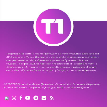
Інформація на сайті Т1 Новини (t1news.tv) є інтелектуальною власністю ПП
«ТРО Тернопіль-Медіа» (Телеканал «Тернопіль1»). За повного чи часткового
використання текстів, зображень, відео чи за будь-якого іншого
поширення інформації «Т1 Новини» гіперпосилання на сайт t1news.tv – є
обов'язковим. Матеріали з позначкою «R», а також в рубриках «Новини
компаній» і «Передвиборча агітація» публікуються на правах реклами.
© 2026 ТРО Тернопіль-Медіа» (Телеканал «Тернопіль1»). Всі права збережено.
За зміст рекламної інформації відповідальність несе рекламодавець.