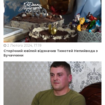
2 Лютого 2024, 17:19
Сторічний ювілей відзначив Тимотей Непийвода з
Бучаччини