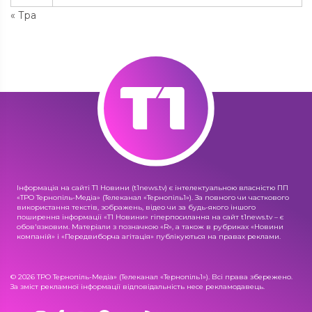
« Тра
Інформація на сайті Т1 Новини (t1news.tv) є інтелектуальною власністю ПП
«ТРО Тернопіль-Медіа» (Телеканал «Тернопіль1»). За повного чи часткового
використання текстів, зображень, відео чи за будь-якого іншого
поширення інформації «Т1 Новини» гіперпосилання на сайт t1news.tv – є
обов'язковим. Матеріали з позначкою «R», а також в рубриках «Новини
компаній» і «Передвиборча агітація» публікуються на правах реклами.
© 2026 ТРО Тернопіль-Медіа» (Телеканал «Тернопіль1»). Всі права збережено.
За зміст рекламної інформації відповідальність несе рекламодавець.