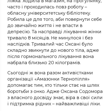
ліжка. Ходила в магазин, на прогулянку,
часто і проходилась повз роботу –
обласну університетську бібліотеку.
Робила це для того, аби повернути себе
до звичайно життя і не впасти в
депресію. Та насправді лікування жінки
тривало 8 місяців. Не минулося і без
наслідків. Тривалий час Оксані було
складно звикнути до нового тіла, адже
після гормонального лікування вона
набрала близько 20 кілограмів.
Сьогодні ж вона разом активістками
організації «Амазонки Тернопілля»
допомагає тим, хто тільки стає на шлях
боротьби з онко. Адже Оксана Содомора
з власного досвіду знає, віра в свої сили
і підтримка рідних – найважливіші ліки.