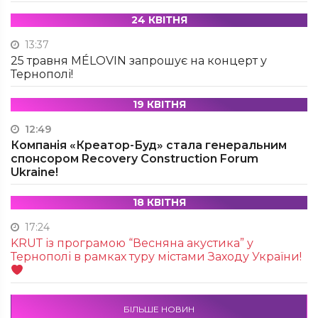
24 КВІТНЯ
13:37
25 травня MÉLOVIN запрошує на концерт у
Тернополі!
19 КВІТНЯ
12:49
Компанія «Креатор-Буд» стала генеральним
спонсором Recovery Construction Forum
Ukraine!
18 КВІТНЯ
17:24
KRUТ із програмою “Весняна акустика” у
Тернополі в рамках туру містами Заходу України!
БІЛЬШЕ НОВИН