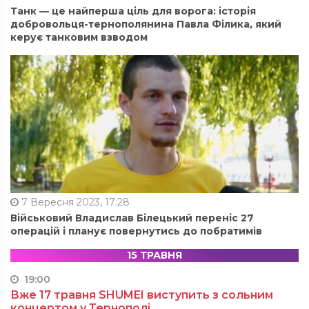
Танк — це найперша ціль для ворога: історія
добровольця-тернополянина Павла Філика, який
керує танковим взводом
7 Вересня 2023, 17:28
Військовий Владислав Білецький переніс 27
операцій і планує повернутись до побратимів
15 ТРАВНЯ
19:00
Вже 17 травня SHUMEI виступить з сольним
концертом у Тернополі