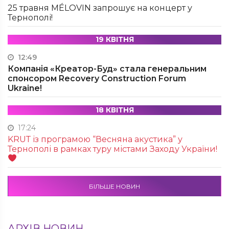
25 травня MÉLOVIN запрошує на концерт у
Тернополі!
19 КВІТНЯ
12:49
Компанія «Креатор-Буд» стала генеральним
спонсором Recovery Construction Forum
Ukraine!
18 КВІТНЯ
17:24
KRUТ із програмою “Весняна акустика” у
Тернополі в рамках туру містами Заходу України!
БІЛЬШЕ НОВИН
АРХІВ НОВИН