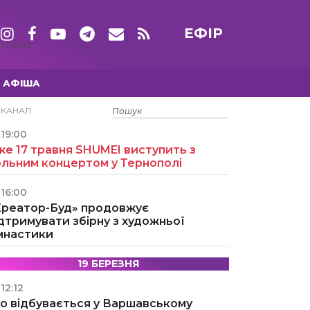
ЕФІР
ТИЖНІ
АФІША
15 ТРАВНЯ
ЕКАНАЛ
19:00
е 17 травня SHUMEI виступить з
ольним концертом у Тернополі
16:00
Креатор-Буд» продовжує
дтримувати збірну з художньої
імнастики
19 БЕРЕЗНЯ
12:12
о відбувається у Варшавському