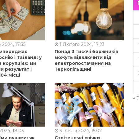
 2024, 17:35
1 Лютого 2024, 17:23
випереджає
Понад 3 тисячі боржників
оснію і Таїланд: у
можуть відключити від
з корупцією ми
електропостачання на
 результат і
Тернопільщині
104 місці
« 
2024, 18:03
31 Січня 2024, 15:02
їми руками: як
Стрітенські свічки