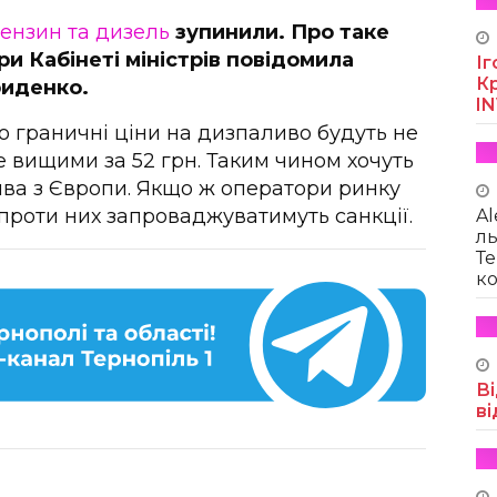
бензин та дизель
зупинили. Про таке
и Кабінеті міністрів повідомила
Іг
Кр
риденко.
I
 що граничні ціни на дизпаливо будуть не
е вищими за 52 грн. Таким чином хочуть
ва з Європи. Якщо ж оператори ринку
проти них запроваджуватимуть санкції.
Al
ль
Те
ко
Ві
ві