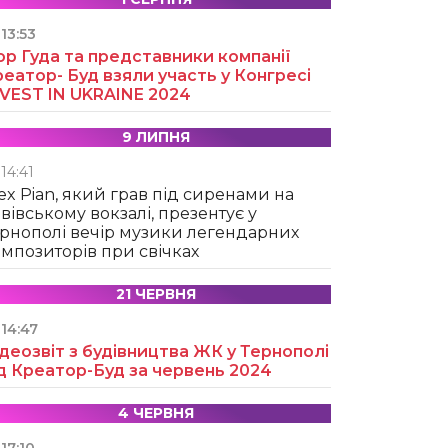
13:53
ор Гуда та представники компанії
еатор- Буд взяли участь у Конгресі
NVEST IN UKRAINE 2024
9 ЛИПНЯ
14:41
ex Pian, який грав під сиренами на
вівському вокзалі, презентує у
рнополі вечір музики легендарних
мпозиторів при свічках
21 ЧЕРВНЯ
14:47
деозвіт з будівництва ЖК у Тернополі
д Креатор-Буд за червень 2024
4 ЧЕРВНЯ