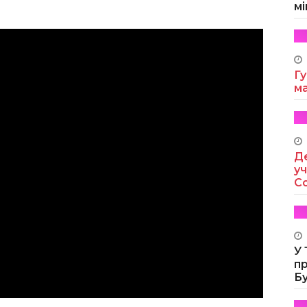
мі
Гу
м
Де
уч
Co
У
п
Б