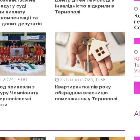
позивається на
Центр дітей та молоді з
аду: у суді
інвалідністю відкрили в
ли виплату
Тернополі
К
 компенсації та
г
 допит депутатів
Co
KR
Те
Ук
 2024, 15:00
2 Лютого 2024, 12:56
од привезли з
Квартирантка пів року
туру Чемпіонату
обкрадала власницю
ернопільські
помешкання у Тернополі
сти
А