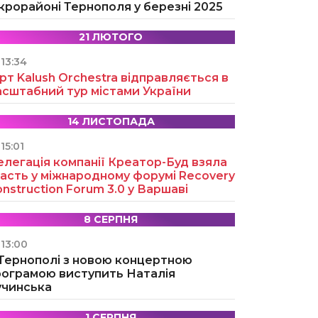
крорайоні Тернополя у березні 2025
21 ЛЮТОГО
13:34
рт Kalush Orchestra відправляється в
асштабний тур містами України
14 ЛИСТОПАДА
15:01
легація компанії Креатор-Буд взяла
асть у міжнародному форумі Recovery
nstruction Forum 3.0 у Варшаві
8 СЕРПНЯ
13:00
 Тернополі з новою концертною
рограмою виступить Наталія
учинська
1 СЕРПНЯ