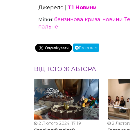
Джерело |
Т1 Новини
бензинова криза
новини Т
Мітки:
,
пальне
Телеграм
ВІД ТОГО Ж АВТОРА
2 Лютого 2024, 17:19
2 Лютого