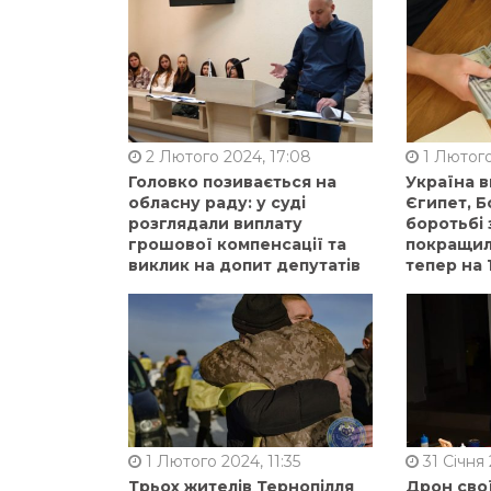
2 Лютого 2024, 17:08
1 Лютого
Головко позивається на
Україна 
обласну раду: у суді
Єгипет, Б
розглядали виплату
боротьбі 
грошової компенсації та
покращили
виклик на допит депутатів
тепер на 
1 Лютого 2024, 11:35
31 Січня 
Трьох жителів Тернопілля
Дрон сво