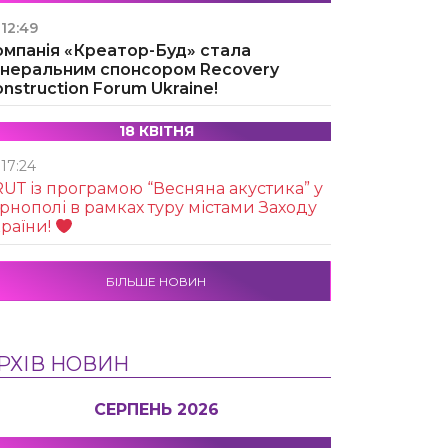
12:49
омпанія «Креатор-Буд» стала
енеральним спонсором Recovery
nstruction Forum Ukraine!
18 КВІТНЯ
17:24
UТ із програмою “Весняна акустика” у
рнополі в рамках туру містами Заходу
раїни!
БІЛЬШЕ НОВИН
РХІВ НОВИН
СЕРПЕНЬ 2026