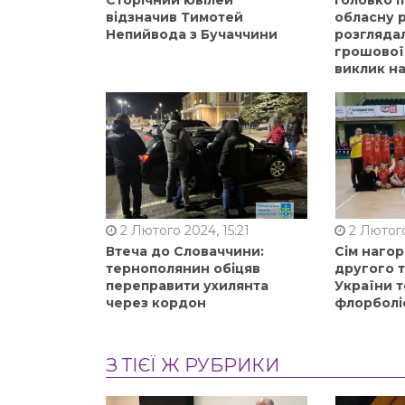
Сторічний ювілей
Головко 
відзначив Тимотей
обласну р
Непийвода з Бучаччини
розгляда
грошової
виклик на
2 Лютого 2024, 15:21
2 Лютого
Втеча до Словаччини:
Сім нагор
тернополянин обіцяв
другого 
переправити ухилянта
України т
через кордон
флорболі
З ТІЄЇ Ж РУБРИКИ