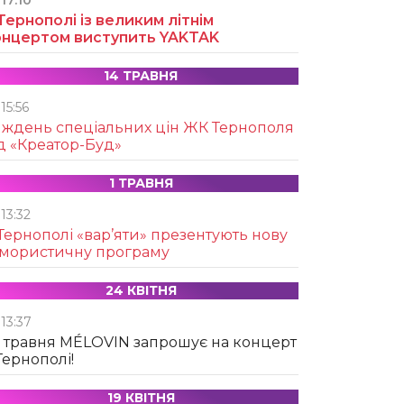
17:10
Тернополі із великим літнім
онцертом виступить YAKTAK
14 ТРАВНЯ
15:56
иждень спеціальних цін ЖК Тернополя
д «Креатор-Буд»
1 ТРАВНЯ
13:32
Тернополі «вар’яти» презентують нову
умористичну програму
24 КВІТНЯ
13:37
 травня MÉLOVIN запрошує на концерт
Тернополі!
19 КВІТНЯ