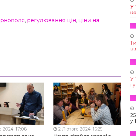
У 
к
ернополя
регулювання цін
ціни на
,
,
Т
ві
У 
г
25
у 
 2024, 17:08
2 Лютого 2024, 16:25